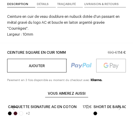
DESCRIPTION
DÉTAILS
TRAÇABILITÉ
LIVRAISON & RETOURS
Ceinture en cuir de veau doublure en nubuck dotée d'un passant en
métal gravé du logo AC et boucle en laiton argenté gravée
"Courrèges".
Largeur : 10mm
CEINTURE SQUARE EN CUIR 10MM
190 €
114 €
AJOUTER
Paiement en 3 fois disponible au moment du checkout avec
VOUS AIMEREZ AUSSI
CASQUETTE SIGNATURE AC EN COTON
170 €
SHORT DE BAIN AC
New
+
2