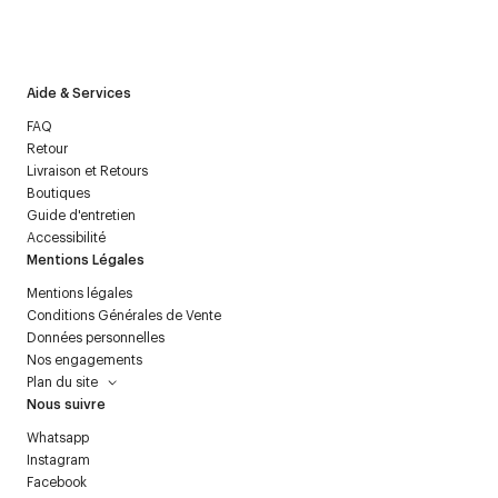
J’accepte de recevoir la newsletter de Courrèges et j’ai lu la
politique relative aux
données personnelles
.
Aide & Services
FAQ
Retour
Livraison et Retours
Boutiques
Guide d'entretien
Accessibilité
Mentions Légales
Mentions légales
Conditions Générales de Vente
Données personnelles
Nos engagements
Plan du site
Nous suivre
Whatsapp
Instagram
Facebook