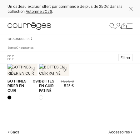
Un cadeau exclusif offert par commande de plus de 250€ dans la
collection
Automne 2026
.
CHAUSSURES
2
Bottes
Chaussettes
Filtrer
BOTTINES
890 €
BOTTES
1 050 €
RIDER EN
EN CUIR
525 €
CUIR
PATINÉ
<
Sacs
Accessoires
>