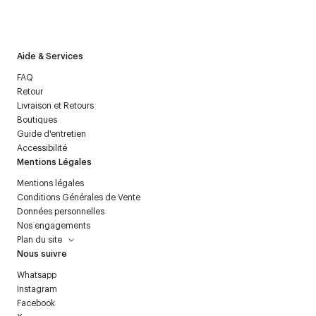
J’accepte de recevoir la newsletter de Courrèges et j’ai lu la
politique relative aux
données personnelles
.
Aide & Services
FAQ
Retour
Livraison et Retours
Boutiques
Guide d'entretien
Accessibilité
Mentions Légales
Mentions légales
Conditions Générales de Vente
Données personnelles
Nos engagements
Plan du site
Nous suivre
Whatsapp
Instagram
Facebook