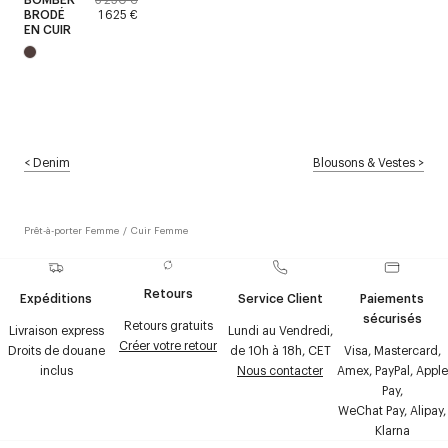
BRODÉ
1 625 €
EN CUIR
<
Denim
Blousons & Vestes
>
Prêt-à-porter Femme
/
Cuir Femme
Retours
Expéditions
Service Client
Paiements
sécurisés
Retours gratuits
Livraison express
Lundi au Vendredi,
Créer votre retour
Droits de douane
de 10h à 18h, CET
Visa, Mastercard,
inclus
Nous contacter
Amex, PayPal, Apple
Pay,
WeChat Pay, Alipay,
Klarna