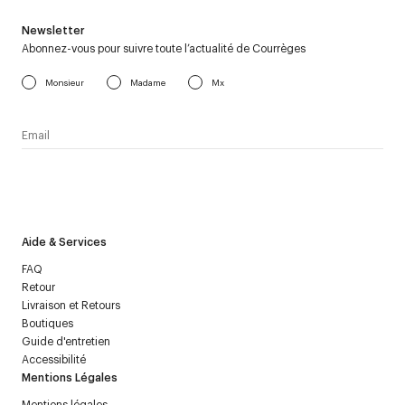
Newsletter
Abonnez-vous pour suivre toute l’actualité de Courrèges
Monsieur
Madame
Mx
J’accepte de recevoir la newsletter de Courrèges et j’ai lu la
politique relative aux
données personnelles
.
Aide & Services
FAQ
Retour
Livraison et Retours
Boutiques
Guide d'entretien
Accessibilité
Mentions Légales
Mentions légales