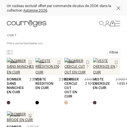
Un cadeau exclusif offert par commande de plus de 250€ dans la
collection
Automne 2026
.
CUIR
5
Prêt-à-porter
Sacs
Vestes cuir
Filtrer
Défilé
New
Défilé
BOMBER
2 350 €
VESTE
2 390 €
BOMBER
3 500 €
VESTE
2 990 
SANS
RÉÉDITION
CERCLE
2 100 €
OVERSIZE
1 495 
MANCHES
EN CUIR
CUT
EN CUIR
EN CUIR
OUT EN
CUIR
Unisexe
BOMBER
3 250 €