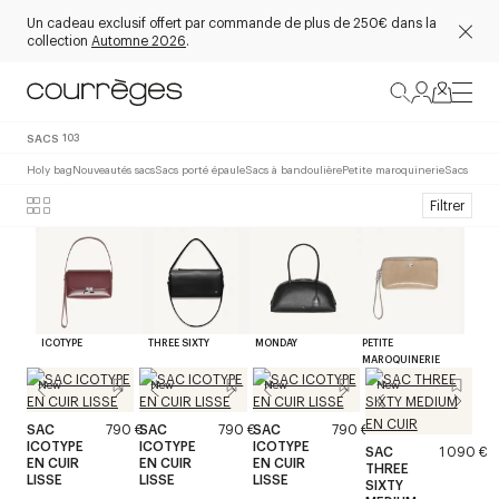
Un cadeau exclusif offert par commande de plus de 250€ dans la
collection
Automne 2026
.
SACS
103
Holy bag
Nouveautés sacs
Sacs porté épaule
Sacs à bandoulière
Petite maroquinerie
Sacs noirs
Filtrer
ICOTYPE
THREE SIXTY
MONDAY
PETITE
MAROQUINERIE
New
New
New
New
SAC
790 €
SAC
790 €
SAC
790 €
ICOTYPE
ICOTYPE
ICOTYPE
SAC
1 090 €
EN CUIR
EN CUIR
EN CUIR
THREE
LISSE
LISSE
LISSE
SIXTY