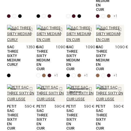
MEDIUM
EN
CUIR
+
1
New
New
New
New
SAC
1 350 €
SAC
1 090 €
SAC
1 090 €
SAC
1 090 €
THREE
THREE
THREE
THREE
SIXTY
SIXTY
SIXTY
SIXTY
MEDIUM
MEDIUM
MEDIUM
MEDIUM
CURLY
EN
EN
EN
CUIR
CUIR
CUIR
+
1
+
1
+
1
New
New
Réservation en
Défilé
boutique
PETIT
590 €
PETIT
590 €
PETIT
590 €
PETIT
590 €
SAC
SAC
SAC
SAC
THREE
THREE
THREE
THREE
SIXTY
SIXTY
SIXTY
SIXTY
EN
EN
EN
EN
CUIR
CUIR
CUIR
CUIR