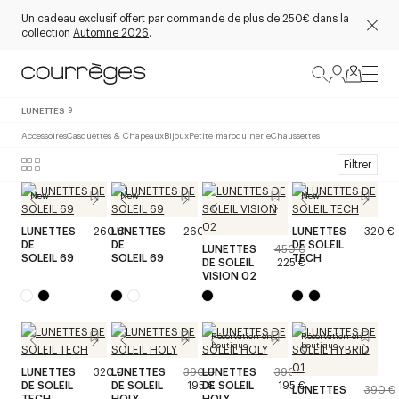
Un cadeau exclusif offert par commande de plus de 250€ dans la
collection
Automne 2026
.
LUNETTES
9
Accessoires
Casquettes & Chapeaux
Bijoux
Petite maroquinerie
Chaussettes
Filtrer
New
New
New
LUNETTES
260 €
LUNETTES
260 €
LUNETTES
320 €
DE
DE
DE SOLEIL
LUNETTES
450 €
SOLEIL 69
SOLEIL 69
TECH
DE SOLEIL
225 €
VISION 02
Réservation en
Réservation en
boutique
boutique
LUNETTES
320 €
LUNETTES
390 €
LUNETTES
390 €
DE SOLEIL
DE SOLEIL
195 €
DE SOLEIL
195 €
LUNETTES
390 €
TECH
HOLY
HOLY