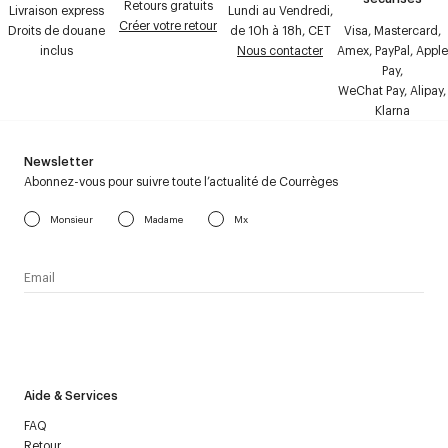
Retours gratuits
Livraison express
Lundi au Vendredi,
Créer votre retour
Droits de douane
de 10h à 18h, CET
Visa, Mastercard,
inclus
Nous contacter
Amex, PayPal, Apple
Pay,
WeChat Pay, Alipay,
Klarna
Newsletter
Abonnez-vous pour suivre toute l’actualité de Courrèges
Monsieur
Madame
Mx
J’accepte de recevoir la newsletter de Courrèges et j’ai lu la
politique relative aux
données personnelles
.
Aide & Services
FAQ
Retour