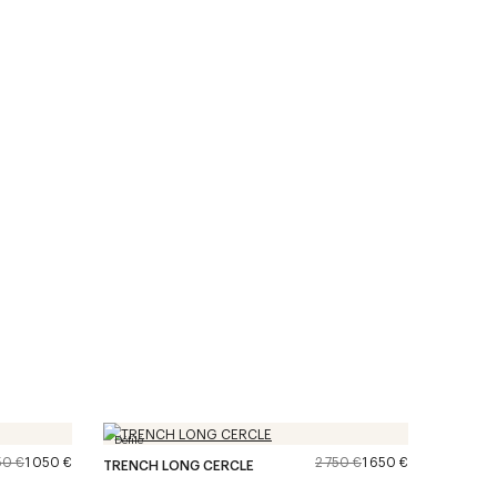
Défilé
50 €
1 050 €
2 750 €
1 650 €
TRENCH LONG CERCLE