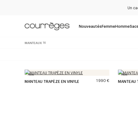
Un ca
Nouveautés
Femme
Homme
Sac
MANTEAUX
16
New
New
1 990 €
MANTEAU TRAPÈZE EN VINYLE
MANTEAU T