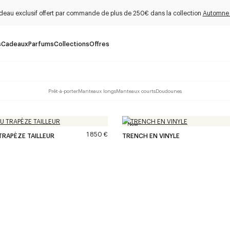
deau exclusif offert par commande de plus de 250€ dans la collection
Automne
s
Cadeaux
Parfums
Collections
Offres
Prêt-à-porter
Manteaux longs
Manteaux courts
Doudounes
New
1 850 €
RAPÈZE TAILLEUR
TRENCH EN VINYLE