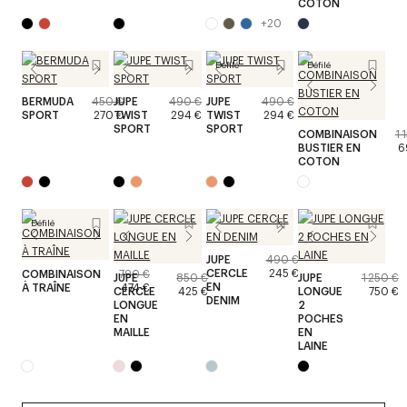
COTON
+
20
Défilé
Défilé
BERMUDA
450 €
JUPE
490 €
JUPE
490 €
SPORT
270 €
TWIST
294 €
TWIST
294 €
SPORT
SPORT
COMBINAISON
1 
BUSTIER EN
6
COTON
Défilé
JUPE
490 €
CERCLE
245 €
COMBINAISON
790 €
JUPE
850 €
JUPE
1 250 €
EN
À TRAÎNE
474 €
CERCLE
425 €
LONGUE
750 €
DENIM
LONGUE
2
EN
POCHES
MAILLE
EN
LAINE