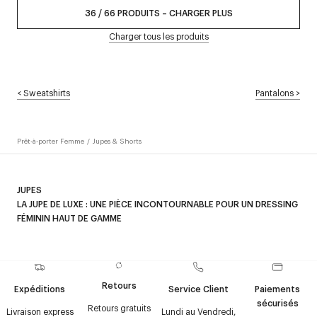
36
/
66
PRODUITS
–
CHARGER PLUS
Charger tous les produits
<
Sweatshirts
Pantalons
>
Prêt-à-porter Femme
/
Jupes & Shorts
JUPES
LA JUPE DE LUXE : UNE PIÈCE INCONTOURNABLE POUR UN DRESSING
FÉMININ HAUT DE GAMME
Depuis sa création en 1961, la maison Courrèges n'a cessé de marquer
Découvrez aussi :
Jupes longues
,
Jupes courtes
,
Jupes vinyle
,
l'histoire de la mode avec son audace et sa vision novatrice.
Shorts
,
Jupes noires
,
Jupes blanches
.
Aujourd'hui, elle continue d'inspirer les garde-robes féminines avec
des créations qui défient le temps et les tendances. Au cœur de cet
Retours
Expéditions
Service Client
Paiements
héritage se trouve la jupe de luxe, une pièce phare qui s'impose
sécurisés
Retours gratuits
comme un incontournable dans un dressing haut de gamme.
Livraison express
Lundi au Vendredi,