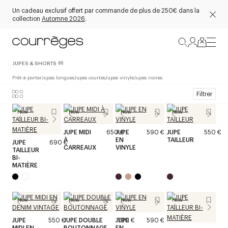
Un cadeau exclusif offert par commande de plus de 250€ dans la
collection
Automne 2026
.
JUPES & SHORTS
66
Prêt-à-porter
Jupes longues
Jupes courtes
Jupes vinyle
Jupes noires
Filtrer
New
New
New
New
JUPE MIDI
650 €
JUPE
590 €
JUPE
550 €
À
EN
TAILLEUR
JUPE
690 €
CARREAUX
VINYLE
TAILLEUR
BI-
MATIÈRE
New
New
New
New
JUPE
550 €
JUPE DOUBLE
JUPE
790 €
590 €
MIDI EN
BOUTONNAGE
EN