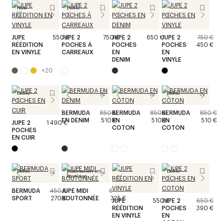
New
Défilé
JUPE
550 €
JUPE 2
750 €
JUPE 2
650 €
JUPE 2
750 €
RÉÉDITION
POCHES À
POCHES
POCHES
450 €
EN VINYLE
CARREAUX
EN
EN
DENIM
VINYLE
+
20
Défilé
Défilé
BERMUDA
850 €
BERMUDA
850 €
BERMUDA
850 €
EN DENIM
510 €
EN
510 €
EN
510 €
JUPE 2
1 490 €
COTON
COTON
POCHES
EN CUIR
Défilé
Réservation en
Défilé
boutique
BERMUDA
450 €
JUPE MIDI
650 €
SPORT
270 €
BOUTONNÉE
325 €
JUPE
550 €
JUPE 2
650 €
RÉÉDITION
POCHES
390 €
EN VINYLE
EN