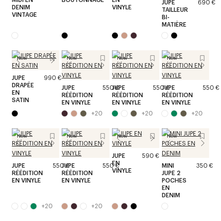
JUPE
690 €
DENIM
VINYLE
TAILLEUR
VINTAGE
BI-
MATIÈRE
New
New
New
New
JUPE
990 €
DRAPÉE
JUPE
550 €
JUPE
550 €
JUPE
550 €
EN
RÉÉDITION
RÉÉDITION
RÉÉDITION
SATIN
EN VINYLE
EN VINYLE
EN VINYLE
+
20
+
20
+
20
New
New
New
New
JUPE
590 €
EN
JUPE
550 €
JUPE
550 €
MINI
350 €
VINYLE
RÉÉDITION
RÉÉDITION
JUPE 2
EN VINYLE
EN VINYLE
POCHES
EN
DENIM
+
20
+
20