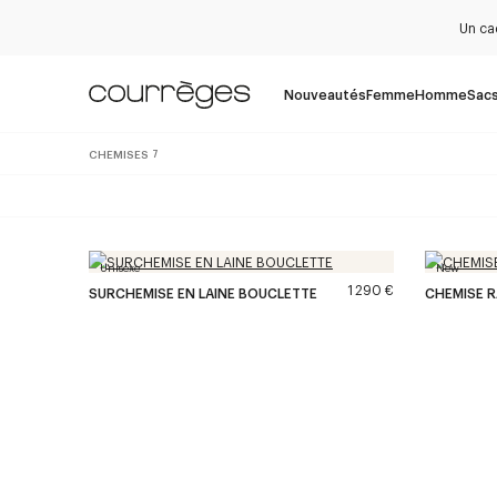
Un ca
Nouveautés
Femme
Homme
Sac
CHEMISES
7
Unisexe
New
1 290 €
SURCHEMISE EN LAINE BOUCLETTE
CHEMISE R