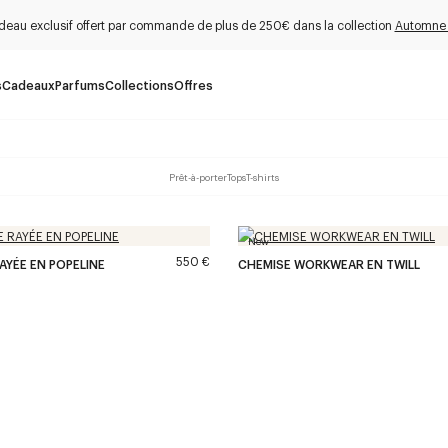
deau exclusif offert par commande de plus de 250€ dans la collection
Automne
s
Cadeaux
Parfums
Collections
Offres
Prêt-à-porter
Tops
T-shirts
New
550 €
AYÉE EN POPELINE
CHEMISE WORKWEAR EN TWILL