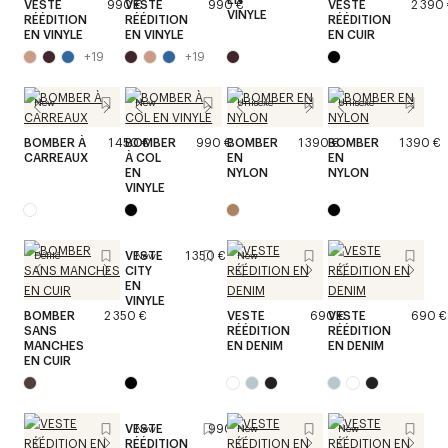
VESTE
990 €
VESTE
990 €
VESTE
2 390
VINYLE
RÉÉDITION
RÉÉDITION
RÉÉDITION
EN VINYLE
EN VINYLE
EN CUIR
+
19
+
19
New
New
Unisexe
Unisexe
BOMBER À
1 450 €
BOMBER
990 €
BOMBER
1 390 €
BOMBER
1 390 €
CARREAUX
À COL
EN
EN
EN
NYLON
NYLON
VINYLE
VESTE
1 350 €
Défilé
New
New
CITY
EN
VINYLE
BOMBER
2 350 €
VESTE
690 €
VESTE
690 €
SANS
RÉÉDITION
RÉÉDITION
MANCHES
EN DENIM
EN DENIM
EN CUIR
VESTE
990 €
New
New
New
RÉÉDITION