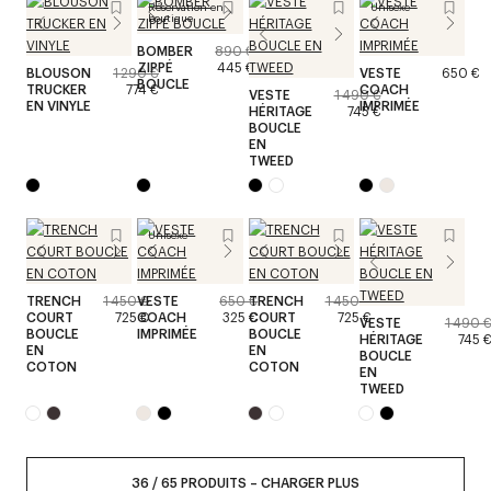
Réservation en
Unisexe
boutique
BOMBER
890 €
ZIPPÉ
445 €
BLOUSON
1 290 €
VESTE
650 €
BOUCLE
TRUCKER
774 €
COACH
VESTE
1 490 €
EN VINYLE
IMPRIMÉE
HÉRITAGE
745 €
BOUCLE
EN
TWEED
Unisexe
TRENCH
1 450 €
VESTE
650 €
TRENCH
1 450 €
COURT
725 €
COACH
325 €
COURT
725 €
VESTE
1 490 
BOUCLE
IMPRIMÉE
BOUCLE
HÉRITAGE
745 
EN
EN
BOUCLE
COTON
COTON
EN
TWEED
36
/
65
PRODUITS
–
CHARGER PLUS