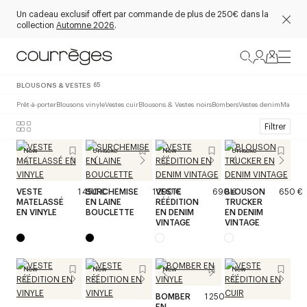
Un cadeau exclusif offert par commande de plus de 250€ dans la
collection
Automne 2026
.
BLOUSONS & VESTES
65
Prêt-à-porter
Blousons vinyle
Vestes cuir
Blousons & Vestes noirs
Bombers
Vestes denim
Mantea
Filtrer
New
Unisexe
New
Unisexe
VESTE
1 450 €
SURCHEMISE
1 290 €
VESTE
690 €
BLOUSON
650 €
MATELASSÉ
EN LAINE
RÉÉDITION
TRUCKER
EN VINYLE
BOUCLETTE
EN DENIM
EN DENIM
VINTAGE
VINTAGE
New
New
New
New
BOMBER
1 250 €
EN