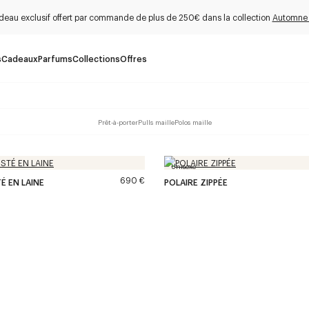
deau exclusif offert par commande de plus de 250€ dans la collection
Automne
s
Cadeaux
Parfums
Collections
Offres
Prêt-à-porter
Pulls maille
Polos maille
Unisexe
690 €
É EN LAINE
POLAIRE ZIPPÉE