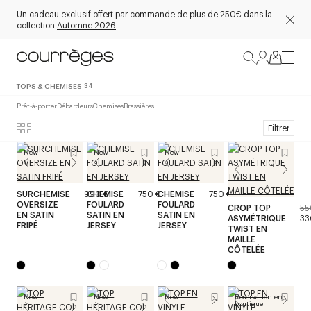
Un cadeau exclusif offert par commande de plus de 250€ dans la
collection
Automne 2026
.
TOPS & CHEMISES
34
Prêt-à-porter
Débardeurs
Chemises
Brassières
Filtrer
New
New
New
SURCHEMISE
990 €
CHEMISE
750 €
CHEMISE
750 €
OVERSIZE
FOULARD
FOULARD
CROP TOP
55
EN SATIN
SATIN EN
SATIN EN
ASYMÉTRIQUE
33
FRIPÉ
JERSEY
JERSEY
TWIST EN
MAILLE
CÔTELÉE
New
New
New
Réservation en
boutique