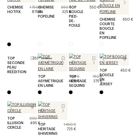
CHEMISE
1 750 €
CHEMISE
650 €
TOP
550 €
HOTFIX
875 €
EN
325 €
BOUCLE
POPELINE
PIED-
CHEMISE
650 €
DE-
COURTE
POULE
BOUCLE
EN
POPELINE
TOP
350 €
Unisexe
SECONDE
PEAU
TOP
450 €
RÉÉDITION
BOUCLE
TOP
TOP
750 €
750 €
EN
ASYMÉTRIQUE
HÉRITAGE
375 €
375 €
JERSEY
EN LAINE
SEQUINS
TOP
990 €
ILLUSION
495 €
TOP
1 450 €
CERCLE
HÉRITAGE
725 €
SHIVERING