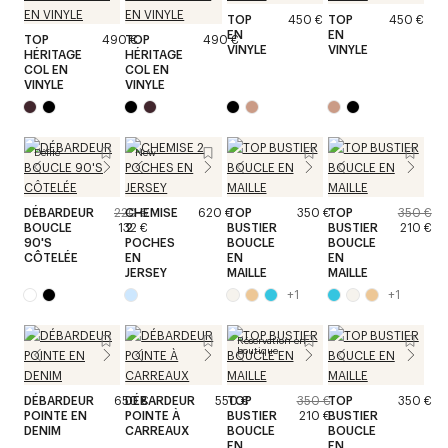
TOP
450 €
TOP
450 €
EN
EN
TOP
490 €
TOP
490 €
VINYLE
VINYLE
HÉRITAGE
HÉRITAGE
COL EN
COL EN
VINYLE
VINYLE
Défilé
New
DÉBARDEUR
220 €
CHEMISE
620 €
TOP
350 €
TOP
350 €
BOUCLE
132 €
2
BUSTIER
BUSTIER
210 €
90'S
POCHES
BOUCLE
BOUCLE
CÔTELÉE
EN
EN
EN
JERSEY
MAILLE
MAILLE
+
1
+
1
Réservation en
boutique
DÉBARDEUR
650 €
DÉBARDEUR
550 €
TOP
350 €
TOP
350 €
POINTE EN
POINTE À
BUSTIER
210 €
BUSTIER
DENIM
CARREAUX
BOUCLE
BOUCLE
EN
EN