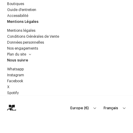
Boutiques
Blanc : Lumineux, pur, emblématique.
Guide d'entretien
Noir : Intemporel, classique, contrastant.
Accessibilité
Teintes neutres : Élégantes, polyvalentes, raffinées.
Mentions Légales
VISION ET INNOVATION
Mentions légales
À travers ses collections, Courrèges réinvente son héritage tout en
Conditions Générales de Vente
répondant aux attentes contemporaines. Les tops de luxe, qu’ils soient
Données personnelles
en vinyle ou en matières précieuses, capturent l’essence de la maison :
Nos engagements
une élégance audacieuse tournée vers l’avenir.
Plan du site
Nous suivre
Whatsapp
Instagram
Facebook
X
Spotify
Europe
(
€
)
Français