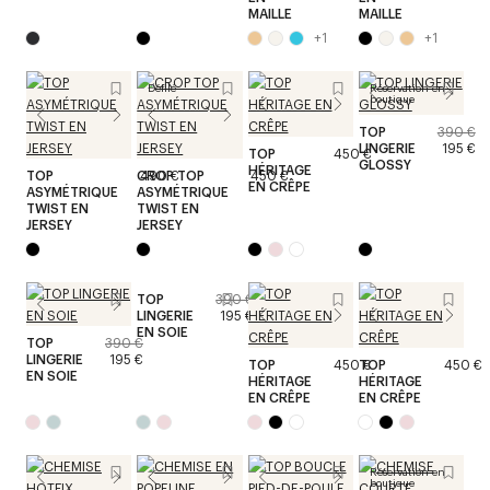
MAILLE
MAILLE
+
1
+
1
Défilé
Réservation en
boutique
TOP
390 €
LINGERIE
195 €
TOP
450 €
GLOSSY
HÉRITAGE
TOP
CROP TOP
490 €
450 €
EN CRÊPE
ASYMÉTRIQUE
ASYMÉTRIQUE
TWIST EN
TWIST EN
JERSEY
JERSEY
TOP
390 €
LINGERIE
195 €
EN SOIE
TOP
390 €
LINGERIE
195 €
TOP
450 €
TOP
450 €
EN SOIE
HÉRITAGE
HÉRITAGE
EN CRÊPE
EN CRÊPE
Réservation en
boutique