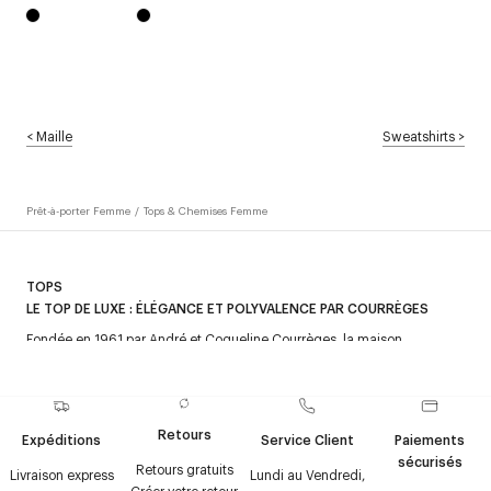
<
Maille
Sweatshirts
>
Prêt-à-porter Femme
/
Tops & Chemises Femme
TOPS
LE TOP DE LUXE : ÉLÉGANCE ET POLYVALENCE PAR COURRÈGES
Fondée en 1961 par André et Coqueline Courrèges, la maison
Courrèges a redéfini les codes de la mode avec une approche mêlant
Découvrez aussi :
Débardeurs
,
Chemises
,
T-shirts & Débardeurs
,
simplicité et sophistication. Grâce à l’utilisation de matières novatrices
T-shirts contraste
.
comme le vinyle, Courrèges a marqué l’histoire du design avec des
créations audacieuses et intemporelles. La maison continue de séduire
Retours
Expéditions
Service Client
Paiements
par son esthétique avant-gardiste et ses pièces emblématiques.
sécurisés
Retours gratuits
Livraison express
Lundi au Vendredi,
UN TOP DE LUXE POUR TOUTES LES OCCASIONS