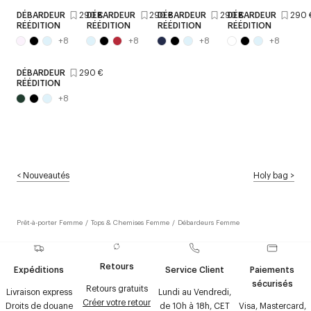
DÉBARDEUR
290 €
DÉBARDEUR
290 €
DÉBARDEUR
290 €
DÉBARDEUR
290 
RÉÉDITION
RÉÉDITION
RÉÉDITION
RÉÉDITION
+
8
+
8
+
8
+
8
DÉBARDEUR
290 €
RÉÉDITION
+
8
<
Nouveautés
Holy bag
>
Prêt-à-porter Femme
/
Tops & Chemises Femme
/
Débardeurs Femme
Retours
Expéditions
Service Client
Paiements
sécurisés
Retours gratuits
Livraison express
Lundi au Vendredi,
Créer votre retour
Droits de douane
de 10h à 18h, CET
Visa, Mastercard,