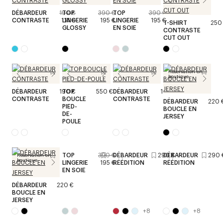
DÉBARDEUR
190 €
TOP
390 €
TOP
390 €
CONTRASTE
114 €
LINGERIE
195 €
LINGERIE
195 €
T-SHIRT
250
GLOSSY
EN SOIE
CONTRASTE
CUT OUT
Réservation en
boutique
DÉBARDEUR
190 €
TOP
550 €
DÉBARDEUR
190 €
CONTRASTE
BOUCLE
CONTRASTE
DÉBARDEUR
220 
PIED-
BOUCLE EN
DE-
JERSEY
POULE
TOP
390 €
DÉBARDEUR
290 €
DÉBARDEUR
290 
Réservation en
boutique
LINGERIE
195 €
RÉÉDITION
RÉÉDITION
EN SOIE
DÉBARDEUR
220 €
BOUCLE EN
JERSEY
+
8
+
8