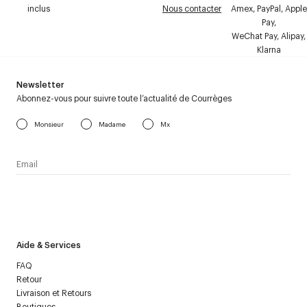
inclus
Nous contacter
Amex, PayPal, Apple
Pay,
WeChat Pay, Alipay,
Klarna
Newsletter
Abonnez-vous pour suivre toute l’actualité de Courrèges
Monsieur
Madame
Mx
J’accepte de recevoir la newsletter de Courrèges et j’ai lu la
politique relative aux
données personnelles
.
Aide & Services
FAQ
Retour
Livraison et Retours
Boutiques