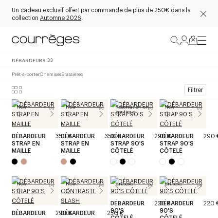
Un cadeau exclusif offert par commande de plus de 250€ dans la
collection
Automne 2026
.
DÉBARDEURS
33
Prêt-à-porter
Chemises
Brassières
Filtrer
New
New
Réservation en
New
boutique
DÉBARDEUR
350 €
DÉBARDEUR
350 €
DÉBARDEUR
290 €
DÉBARDEUR
290 
STRAP EN
STRAP EN
STRAP 90'S
STRAP 90'S
MAILLE
MAILLE
CÔTELÉ
CÔTELÉ
New
New
Unisexe
Unisexe
DÉBARDEUR
220 €
DÉBARDEUR
220 
90'S
90'S
DÉBARDEUR
290 €
DÉBARDEUR
250 €
CÔTELÉ
CÔTELÉ