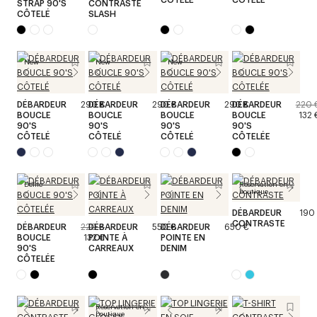
STRAP 90'S
CONTRASTE
CÔTELÉ
SLASH
New
New
New
DÉBARDEUR
290 €
DÉBARDEUR
290 €
DÉBARDEUR
290 €
DÉBARDEUR
220 
BOUCLE
BOUCLE
BOUCLE
BOUCLE
132 
90'S
90'S
90'S
90'S
CÔTELÉ
CÔTELÉ
CÔTELÉ
CÔTELÉE
Défilé
Réservation en
boutique
DÉBARDEUR
190
CONTRASTE
DÉBARDEUR
220 €
DÉBARDEUR
550 €
DÉBARDEUR
650 €
BOUCLE
132 €
POINTE À
POINTE EN
90'S
CARREAUX
DENIM
CÔTELÉE
Réservation en
boutique