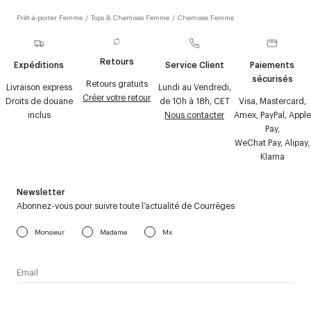
Prêt-à-porter Femme
/
Tops & Chemises Femme
/
Chemises Femme
Retours
Expéditions
Service Client
Paiements
sécurisés
Retours gratuits
Livraison express
Lundi au Vendredi,
Créer votre retour
Droits de douane
de 10h à 18h, CET
Visa, Mastercard,
inclus
Nous contacter
Amex, PayPal, Apple
Pay,
WeChat Pay, Alipay,
Klarna
Newsletter
Abonnez-vous pour suivre toute l’actualité de Courrèges
Monsieur
Madame
Mx
J’accepte de recevoir la newsletter de Courrèges et j’ai lu la