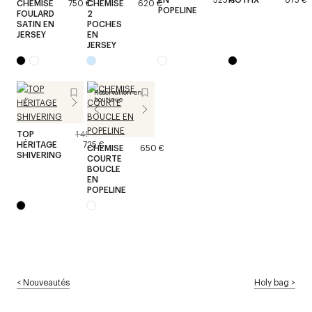
CHEMISE
750 €
CHEMISE
620 €
POPELINE
FOULARD
2
SATIN EN
POCHES
JERSEY
EN
JERSEY
Réservation en
boutique
TOP
1 450 €
HÉRITAGE
725 €
CHEMISE
650 €
SHIVERING
COURTE
BOUCLE
EN
POPELINE
<
Nouveautés
Holy bag
>