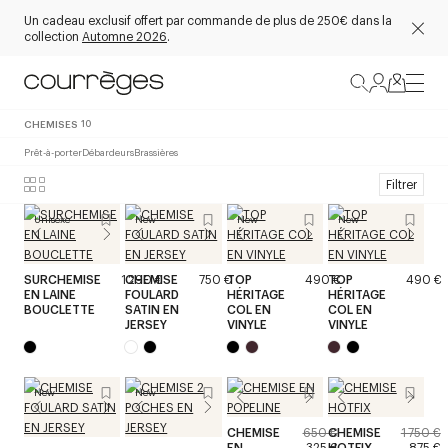
Un cadeau exclusif offert par commande de plus de 250€ dans la
collection
Automne 2026
.
CHEMISES
10
Prêt-à-porter
Débardeurs
Brassières
Filtrer
Unisexe
New
New
New
SURCHEMISE
1 290 €
CHEMISE
750 €
TOP
490 €
TOP
490 €
EN LAINE
FOULARD
HÉRITAGE
HÉRITAGE
BOUCLETTE
SATIN EN
COL EN
COL EN
JERSEY
VINYLE
VINYLE
New
New
CHEMISE
650 €
CHEMISE
1 750 €
EN
325 €
HOTFIX
875 €