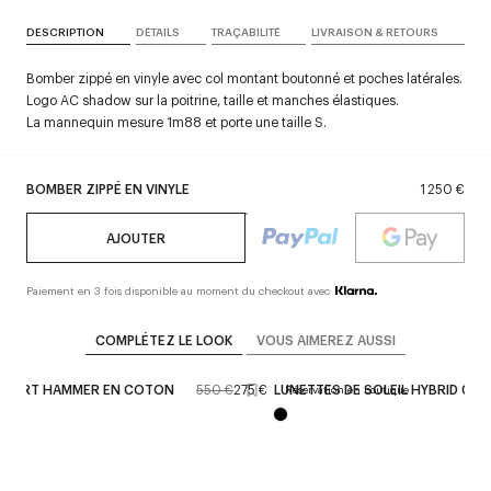
DESCRIPTION
DÉTAILS
TRAÇABILITÉ
LIVRAISON & RETOURS
Bomber zippé en vinyle avec col montant boutonné et poches latérales.
Logo AC shadow sur la poitrine, taille et manches élastiques.
La mannequin mesure 1m88 et porte une taille S.
BOMBER ZIPPÉ EN VINYLE
1 250 €
AJOUTER
Paiement en 3 fois disponible au moment du checkout avec
COMPLÉTEZ LE LOOK
VOUS AIMEREZ AUSSI
COURT HAMMER EN COTON
550 €
275 €
LUNETTES DE SOLEIL HYBRID 01
Réservation en boutique