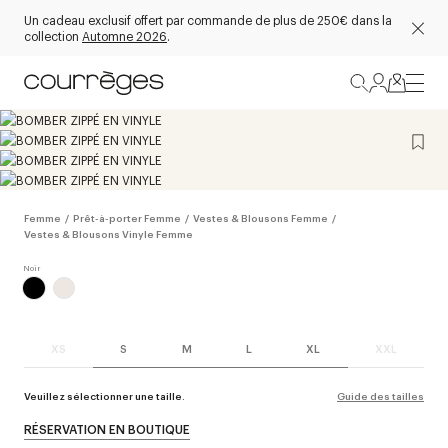
Un cadeau exclusif offert par commande de plus de 250€ dans la
collection
Automne 2026
.
Femme
/
Prêt-à-porter Femme
/
Vestes & Blousons Femme
/
Vestes & Blousons Vinyle Femme
XS
S
M
L
XL
XXL
Veuillez sélectionner une taille.
Guide des tailles
RÉSERVATION EN BOUTIQUE