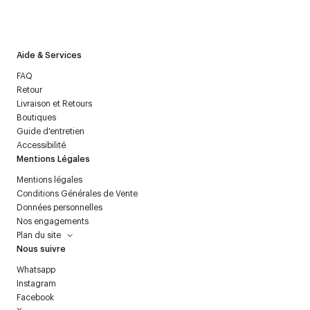
J’accepte de recevoir la newsletter de Courrèges et j’ai lu la
politique relative aux
données personnelles
.
Aide & Services
FAQ
Retour
Livraison et Retours
Boutiques
Guide d'entretien
Accessibilité
Mentions Légales
Mentions légales
Conditions Générales de Vente
Données personnelles
Nos engagements
Plan du site
Nous suivre
Whatsapp
Instagram
Facebook