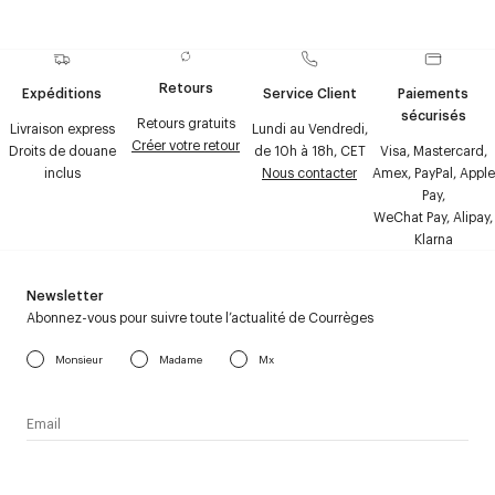
Retours
Expéditions
Service Client
Paiements
sécurisés
Retours gratuits
Livraison express
Lundi au Vendredi,
Créer votre retour
Droits de douane
de 10h à 18h, CET
Visa, Mastercard,
inclus
Nous contacter
Amex, PayPal, Apple
Pay,
WeChat Pay, Alipay,
Klarna
Newsletter
Abonnez-vous pour suivre toute l’actualité de Courrèges
Monsieur
Madame
Mx
J’accepte de recevoir la newsletter de Courrèges et j’ai lu la
politique relative aux
données personnelles
.