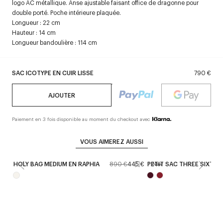
logo AC métallique. Anse ajustable faisant office de dragonne pour
double porté. Poche intérieure plaquée.
Longueur : 22 cm
Hauteur : 14 cm
Longueur bandoulière : 114 cm
SAC ICOTYPE EN CUIR LISSE
790 €
AJOUTER
Paiement en 3 fois disponible au moment du checkout avec
VOUS AIMEREZ AUSSI
HOLY BAG MEDIUM EN RAPHIA
890 €
445 €
PETIT SAC THREE SIXTY E
New