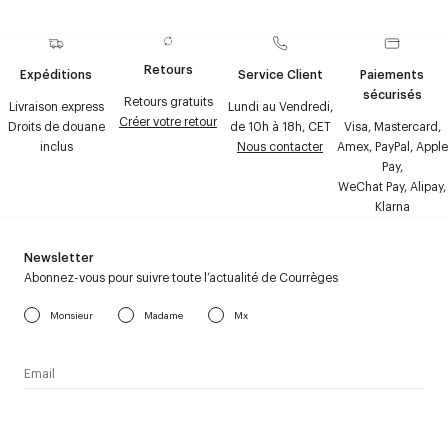
Retours
Expéditions
Service Client
Paiements
sécurisés
Retours gratuits
Livraison express
Lundi au Vendredi,
Créer votre retour
Droits de douane
de 10h à 18h, CET
Visa, Mastercard,
inclus
Nous contacter
Amex, PayPal, Apple
Pay,
WeChat Pay, Alipay,
Klarna
Newsletter
Abonnez-vous pour suivre toute l’actualité de Courrèges
Monsieur
Madame
Mx
J’accepte de recevoir la newsletter de Courrèges et j’ai lu la
politique relative aux
données personnelles
.