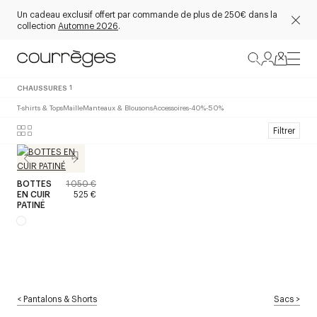
Un cadeau exclusif offert par commande de plus de 250€ dans la
collection
Automne 2026
.
CHAUSSURES
1
T-shirts & Tops
Maille
Manteaux & Blousons
Accessoires
-40%
-50%
Filtrer
BOTTES
1 050 €
EN CUIR
525 €
PATINÉ
<
Pantalons & Shorts
Sacs
>