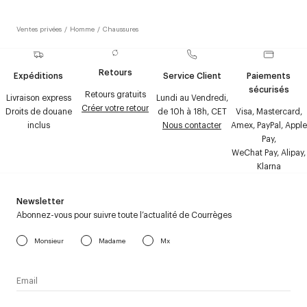
Ventes privées
/
Homme
/
Chaussures
Retours
Expéditions
Service Client
Paiements
sécurisés
Retours gratuits
Livraison express
Lundi au Vendredi,
Créer votre retour
Droits de douane
de 10h à 18h, CET
Visa, Mastercard,
inclus
Nous contacter
Amex, PayPal, Apple
Pay,
WeChat Pay, Alipay,
Klarna
Newsletter
Abonnez-vous pour suivre toute l’actualité de Courrèges
Monsieur
Madame
Mx