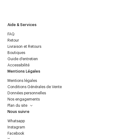
J’accepte de recevoir la newsletter de Courrèges et j’ai lu la
politique relative aux
données personnelles
.
Aide & Services
FAQ
Retour
Livraison et Retours
Boutiques
Guide d'entretien
Accessibilité
Mentions Légales
Mentions légales
Conditions Générales de Vente
Données personnelles
Nos engagements
Plan du site
Nous suivre
Whatsapp
Instagram
Facebook