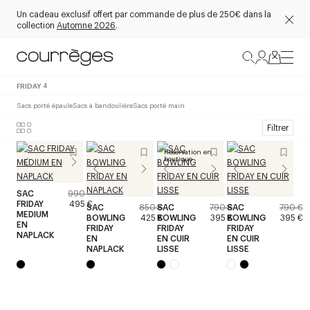
Un cadeau exclusif offert par commande de plus de 250€ dans la
collection
Automne 2026
.
FRIDAY
4
Sacs porté épaule
Sacs à bandoulière
Sacs porté main
Filtrer
Réservation en
boutique
SAC
990 €
FRIDAY
495 €
SAC
850 €
SAC
790 €
SAC
790 €
MEDIUM
BOWLING
425 €
BOWLING
395 €
BOWLING
395 €
EN
FRIDAY
FRIDAY
FRIDAY
NAPLACK
EN
EN CUIR
EN CUIR
NAPLACK
LISSE
LISSE