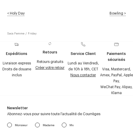
<
Holy Day
Bowling
>
Sacs Femme
/
Friday
Retours
Expéditions
Service Client
Paiements
sécurisés
Retours gratuits
Livraison express
Lundi au Vendredi,
Créer votre retour
Droits de douane
de 10h à 18h, CET
Visa, Mastercard,
inclus
Nous contacter
Amex, PayPal, Apple
Pay,
WeChat Pay, Alipay,
Klarna
Newsletter
Abonnez-vous pour suivre toute l’actualité de Courrèges
Monsieur
Madame
Mx