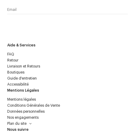
J’accepte de recevoir la newsletter de Courrèges et j’ai lu la
politique relative aux
données personnelles
.
Aide & Services
FAQ
Retour
Livraison et Retours
Boutiques
Guide d'entretien
Accessibilité
Mentions Légales
Mentions légales
Conditions Générales de Vente
Données personnelles
Nos engagements
Plan du site
Nous suivre