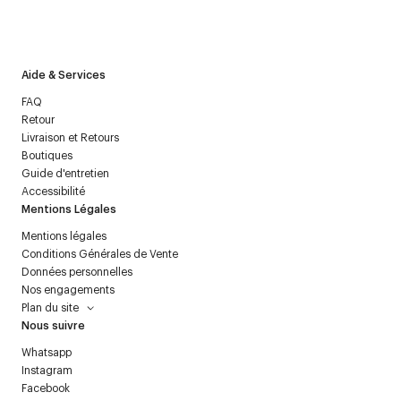
J’accepte de recevoir la newsletter de Courrèges et j’ai lu la
politique relative aux
données personnelles
.
Aide & Services
FAQ
Retour
Livraison et Retours
Boutiques
Guide d'entretien
Accessibilité
Mentions Légales
Mentions légales
Conditions Générales de Vente
Données personnelles
Nos engagements
Plan du site
Nous suivre
Whatsapp
Instagram
Facebook