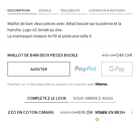
DESCRIPTION
DÉTAILS
TRAÇABILITÉ
LIVRAISON & RETOURS
Maillot de bain deux pièces avec détail boucle sur la poitrine et la
hanche. Logo AC brodé au dos.
La mannequin mesure 1m79 et porte une taille S.
MAILLOT DE BAIN DEUX PIÈCES BUCKLE
410 CHF
246 CHF
AJOUTER
Paiement en 3 fois disponible au moment du checkout avec
COMPLÉTEZ LE LOOK
VOUS AIMEREZ AUSSI
PALAZZO EN COTON CANVAS
1 030 CHF
618 CHF
MULES EN MESH
720 
Défilé