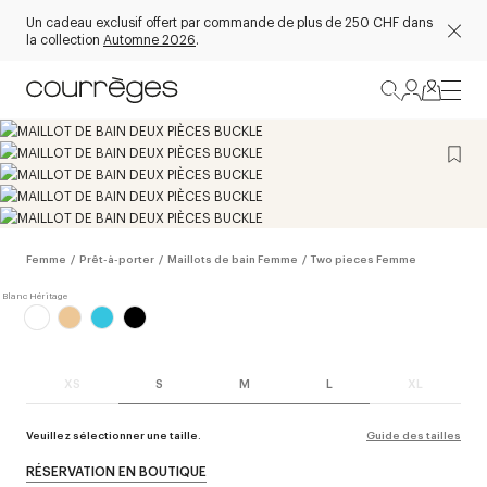
Un cadeau exclusif offert par commande de plus de 250 CHF dans
la collection
Automne 2026
.
Femme
/
Prêt-à-porter
/
Maillots de bain Femme
/
Two pieces Femme
XS
S
M
L
XL
Veuillez sélectionner une taille.
Guide des tailles
RÉSERVATION EN BOUTIQUE