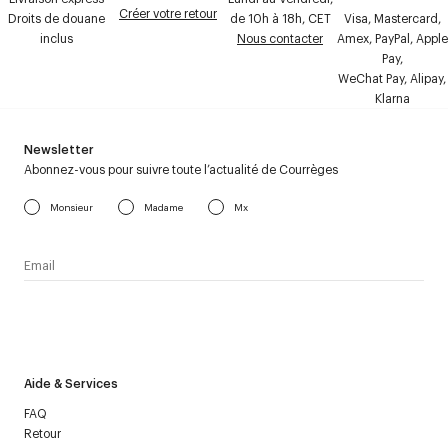
Créer votre retour
Droits de douane
de 10h à 18h, CET
Visa, Mastercard,
inclus
Nous contacter
Amex, PayPal, Apple
Pay,
WeChat Pay, Alipay,
Klarna
Newsletter
Abonnez-vous pour suivre toute l’actualité de Courrèges
Monsieur
Madame
Mx
J’accepte de recevoir la newsletter de Courrèges et j’ai lu la
politique relative aux
données personnelles
.
Aide & Services
FAQ
Retour