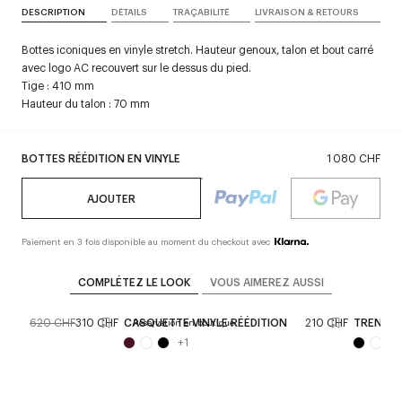
DESCRIPTION
DÉTAILS
TRAÇABILITÉ
LIVRAISON & RETOURS
Bottes iconiques en vinyle stretch. Hauteur genoux, talon et bout carré
avec logo AC recouvert sur le dessus du pied.
Tige : 410 mm
Hauteur du talon : 70 mm
BOTTES RÉÉDITION EN VINYLE
1 080 CHF
AJOUTER
Paiement en 3 fois disponible au moment du checkout avec
COMPLÉTEZ LE LOOK
VOUS AIMEREZ AUSSI
SE
620 CHF
310 CHF
CASQUETTE VINYLE RÉÉDITION
210 CHF
TRENCH 
Réservation en boutique
+
1