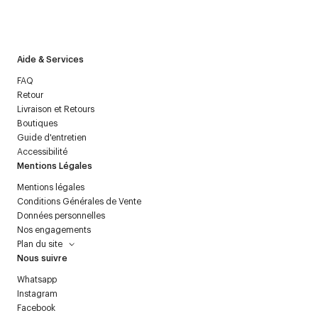
J’accepte de recevoir la newsletter de Courrèges et j’ai lu la
politique relative aux
données personnelles
.
Aide & Services
FAQ
Retour
Livraison et Retours
Boutiques
Guide d'entretien
Accessibilité
Mentions Légales
Mentions légales
Conditions Générales de Vente
Données personnelles
Nos engagements
Plan du site
Nous suivre
Whatsapp
Instagram
Facebook