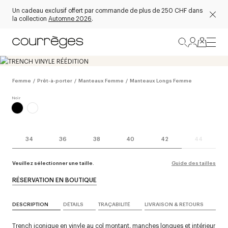
Un cadeau exclusif offert par commande de plus de 250 CHF dans
la collection
Automne 2026
.
Femme
/
Prêt-à-porter
/
Manteaux Femme
/
Manteaux Longs Femme
34
36
38
40
42
44
Veuillez sélectionner une taille.
Guide des tailles
RÉSERVATION EN BOUTIQUE
DESCRIPTION
DÉTAILS
TRAÇABILITÉ
LIVRAISON & RETOURS
Trench iconique en vinyle au col montant, manches longues et intérieur