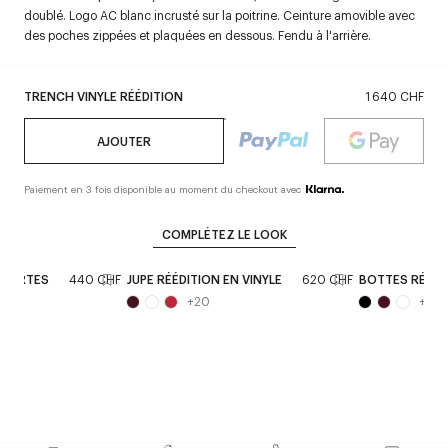
doublé. Logo AC blanc incrusté sur la poitrine. Ceinture amovible avec
des poches zippées et plaquées en dessous. Fendu à l'arrière.
TRENCH VINYLE RÉÉDITION
1 640 CHF
AJOUTER
Paiement en 3 fois disponible au moment du checkout avec
COMPLÉTEZ LE LOOK
COURTES
440 CHF
JUPE RÉÉDITION EN VINYLE
620 CHF
BOTTES RÉÉDIT
+
20
+
1