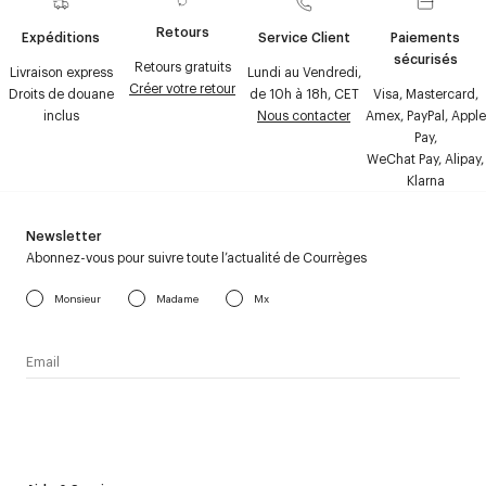
Retours
Expéditions
Service Client
Paiements
sécurisés
Retours gratuits
Livraison express
Lundi au Vendredi,
Créer votre retour
Droits de douane
de 10h à 18h, CET
Visa, Mastercard,
inclus
Nous contacter
Amex, PayPal, Apple
Pay,
WeChat Pay, Alipay,
Klarna
Newsletter
Abonnez-vous pour suivre toute l’actualité de Courrèges
Monsieur
Madame
Mx
J’accepte de recevoir la newsletter de Courrèges et j’ai lu la
politique relative aux
données personnelles
.