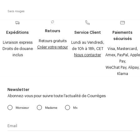
Sacs rouges
Retours
Expéditions
Service Client
Paiements
sécurisés
Retours gratuits
Livraison express
Lundi au Vendredi,
Créer votre retour
Droits de douane
de 10h à 18h, CET
Visa, Mastercard,
inclus
Nous contacter
Amex, PayPal, Apple
Pay,
WeChat Pay, Alipay,
Klarna
Newsletter
Abonnez-vous pour suivre toute l’actualité de Courrèges
Monsieur
Madame
Mx
J’accepte de recevoir la newsletter de Courrèges et j’ai lu la