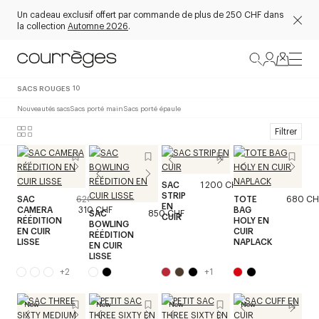
Un cadeau exclusif offert par commande de plus de 250 CHF dans
la collection
Automne 2026
.
SACS ROUGES
10
Nouveautés sacs
Sacs porté main
Sacs porté épaule
Filtrer
SAC
1 200 CHF
STRIP
SAC
620 CHF
TOTE
680 CH
EN
CAMERA
310 CHF
BAG
SAC
850 CHF
CUIR
RÉÉDITION
HOLY EN
BOWLING
EN CUIR
CUIR
RÉÉDITION
LISSE
NAPLACK
EN CUIR
LISSE
+
2
+
1
New
New
New
New