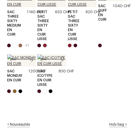
SAC
1 040 CHF
CUFF
SAC
1 140 CHF
PETIT
620 CHF
PETIT
620 CHF
EN
THREE
SAC
SAC
CUIR
SIXTY
THREE
THREE
MEDIUM
SIXTY
SIXTY
EN
EN
EN
CUIR
CUIR
CUIR
LISSE
LISSE
+
1
New
New
SAC
1 200 CHF
SAC
830 CHF
MONDAY
ICOTYPE
EN CUIR
EN CUIR
LISSE
<
Nouveautés
Holy bag
>