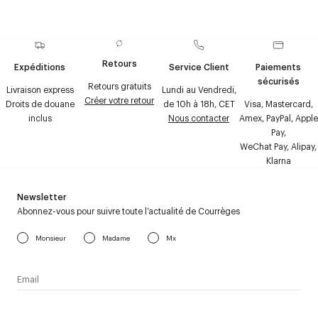
Retours
Expéditions
Service Client
Paiements
sécurisés
Retours gratuits
Livraison express
Lundi au Vendredi,
Créer votre retour
Droits de douane
de 10h à 18h, CET
Visa, Mastercard,
inclus
Nous contacter
Amex, PayPal, Apple
Pay,
WeChat Pay, Alipay,
Klarna
Newsletter
Abonnez-vous pour suivre toute l’actualité de Courrèges
Monsieur
Madame
Mx
J’accepte de recevoir la newsletter de Courrèges et j’ai lu la