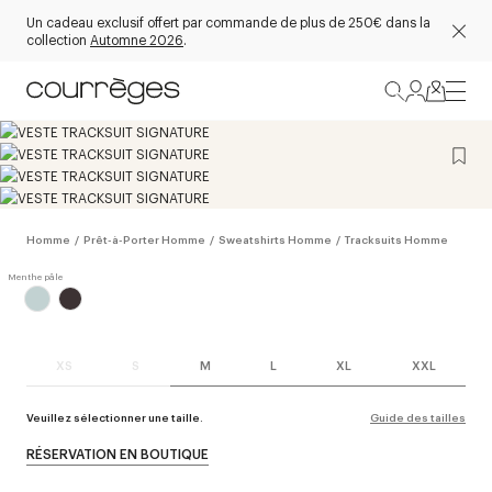
Un cadeau exclusif offert par commande de plus de 250€ dans la
collection
Automne 2026
.
Homme
/
Prêt-à-Porter Homme
/
Sweatshirts Homme
/
Tracksuits Homme
XS
S
M
L
XL
XXL
Veuillez sélectionner une taille.
Guide des tailles
RÉSERVATION EN BOUTIQUE