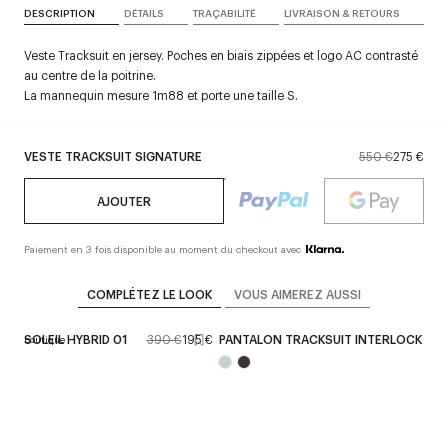
DESCRIPTION
DÉTAILS
TRAÇABILITÉ
LIVRAISON & RETOURS
Veste Tracksuit en jersey. Poches en biais zippées et logo AC contrasté
au centre de la poitrine.
La mannequin mesure 1m88 et porte une taille S.
VESTE TRACKSUIT SIGNATURE
550 €
275 €
AJOUTER
Paiement en 3 fois disponible au moment du checkout avec
COMPLÉTEZ LE LOOK
VOUS AIMEREZ AUSSI
 DE SOLEIL HYBRID 01
390 €
195 €
PANTALON TRACKSUIT INTERLOCK
on en boutique