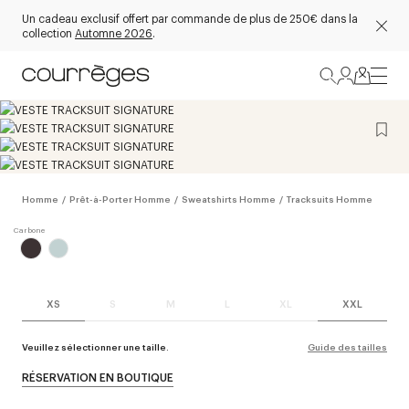
Un cadeau exclusif offert par commande de plus de 250€ dans la
collection
Automne 2026
.
Homme
/
Prêt-à-Porter Homme
/
Sweatshirts Homme
/
Tracksuits Homme
XS
S
M
L
XL
XXL
Veuillez sélectionner une taille.
Guide des tailles
RÉSERVATION EN BOUTIQUE