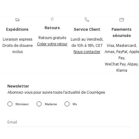
Retours
Expéditions
Service Client
Paiements
sécurisés
Retours gratuits
Livraison express
Lundi au Vendredi,
Créer votre retour
Droits de douane
de 10h à 18h, CET
Visa, Mastercard,
inclus
Nous contacter
Amex, PayPal, Apple
Pay,
WeChat Pay, Alipay,
Klarna
Newsletter
Abonnez-vous pour suivre toute l’actualité de Courrèges
Monsieur
Madame
Mx
J’accepte de recevoir la newsletter de Courrèges et j’ai lu la