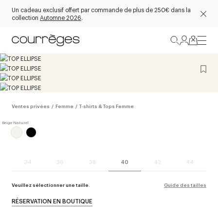
Un cadeau exclusif offert par commande de plus de 250€ dans la
collection
Automne 2026
.
Ventes privées
/
Femme
/
T-shirts & Tops Femme
34
36
38
40
42
44
Veuillez sélectionner une taille.
Guide des tailles
RÉSERVATION EN BOUTIQUE