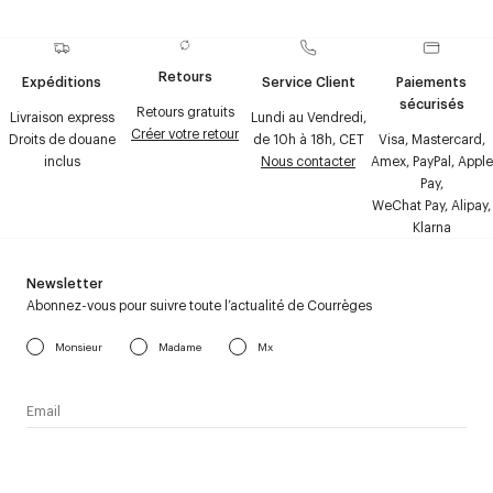
Retours
Expéditions
Service Client
Paiements
sécurisés
Retours gratuits
Livraison express
Lundi au Vendredi,
Créer votre retour
Droits de douane
de 10h à 18h, CET
Visa, Mastercard,
inclus
Nous contacter
Amex, PayPal, Apple
Pay,
WeChat Pay, Alipay,
Klarna
Newsletter
Abonnez-vous pour suivre toute l’actualité de Courrèges
Monsieur
Madame
Mx
J’accepte de recevoir la newsletter de Courrèges et j’ai lu la
politique relative aux
données personnelles
.