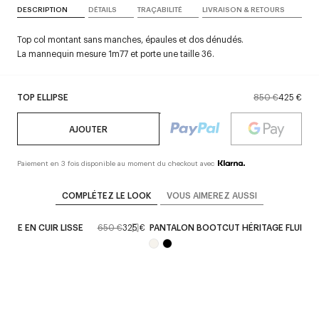
DESCRIPTION
DÉTAILS
TRAÇABILITÉ
LIVRAISON & RETOURS
Top col montant sans manches, épaules et dos dénudés.
La mannequin mesure 1m77 et porte une taille 36.
TOP ELLIPSE
850 €
425 €
AJOUTER
Paiement en 3 fois disponible au moment du checkout avec
COMPLÉTEZ LE LOOK
VOUS AIMEREZ AUSSI
LIPSE EN CUIR LISSE
650 €
325 €
PANTALON BOOTCUT HÉRITAGE FLUIDE