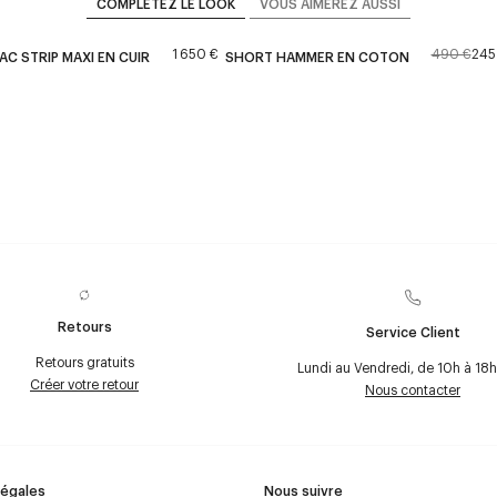
COMPLÉTEZ LE LOOK
VOUS AIMEREZ AUSSI
1 650 €
490 €
245
AC STRIP MAXI EN CUIR
SHORT HAMMER EN COTON
Retours
Service Client
Retours gratuits
Lundi au Vendredi, de 10h à 18h
Créer votre retour
Nous contacter
Légales
Nous suivre