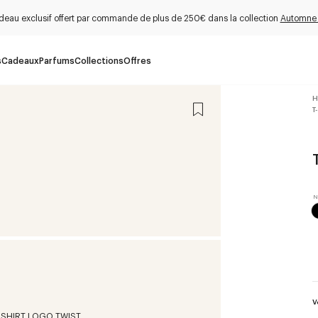
deau exclusif offert par commande de plus de 250€ dans la collection
Automne
s
Cadeaux
Parfums
Collections
Offres
H
T
V