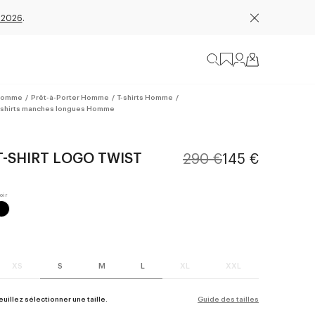
 2026
.
omme
/
Prêt-à-Porter Homme
/
T-shirts Homme
/
-shirts manches longues Homme
T-SHIRT LOGO TWIST
290 €
145 €
XS
S
M
L
XL
XXL
euillez sélectionner une taille.
Guide des tailles