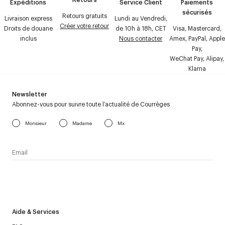
Expéditions
Service Client
Paiements
sécurisés
Retours gratuits
Livraison express
Lundi au Vendredi,
Créer votre retour
Droits de douane
de 10h à 18h, CET
Visa, Mastercard,
inclus
Nous contacter
Amex, PayPal, Apple
Pay,
WeChat Pay, Alipay,
Klarna
Newsletter
Abonnez-vous pour suivre toute l’actualité de Courrèges
Monsieur
Madame
Mx
J’accepte de recevoir la newsletter de Courrèges et j’ai lu la
politique relative aux
données personnelles
.
Aide & Services