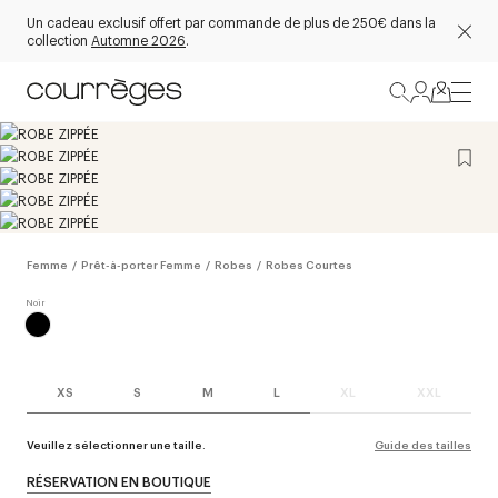
Un cadeau exclusif offert par commande de plus de 250€ dans la
collection
Automne 2026
.
Femme
/
Prêt-à-porter Femme
/
Robes
/
Robes Courtes
XS
S
M
L
XL
XXL
Veuillez sélectionner une taille.
Guide des tailles
RÉSERVATION EN BOUTIQUE