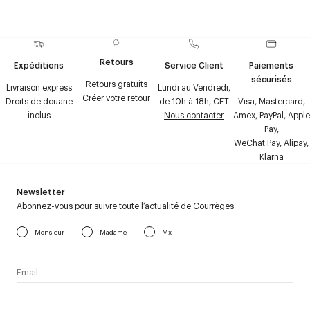
Retours
Expéditions
Service Client
Paiements
sécurisés
Retours gratuits
Livraison express
Lundi au Vendredi,
Créer votre retour
Droits de douane
de 10h à 18h, CET
Visa, Mastercard,
inclus
Nous contacter
Amex, PayPal, Apple
Pay,
WeChat Pay, Alipay,
Klarna
Newsletter
Abonnez-vous pour suivre toute l’actualité de Courrèges
Monsieur
Madame
Mx
J’accepte de recevoir la newsletter de Courrèges et j’ai lu la