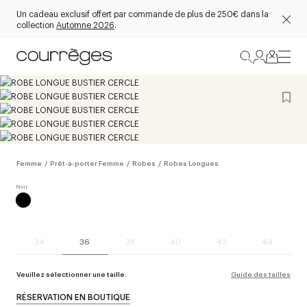
Un cadeau exclusif offert par commande de plus de 250€ dans la
collection
Automne 2026
.
Femme
/
Prêt-à-porter Femme
/
Robes
/
Robes Longues
34
36
38
40
42
44
Veuillez sélectionner une taille.
Guide des tailles
RÉSERVATION EN BOUTIQUE