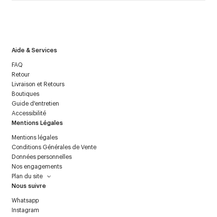
J’accepte de recevoir la newsletter de Courrèges et j’ai lu la
politique relative aux
données personnelles
.
Aide & Services
FAQ
Retour
Livraison et Retours
Boutiques
Guide d'entretien
Accessibilité
Mentions Légales
Mentions légales
Conditions Générales de Vente
Données personnelles
Nos engagements
Plan du site
Nous suivre
Whatsapp
Instagram