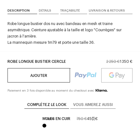
DESCRIPTION
DÉTAILS
TRAÇABILITÉ
LIVRAISON & RETOURS
Robe longue bustier dos nu avec bandeau en mesh et traine
asymétrique. Ceinture ajustable à la taille et logo "Courrèges" sur
jacron à l'arrière.
La mannequin mesure 1m79 et porte une taille 36.
ROBE LONGUE BUSTIER CERCLE
2 250 €
1 350 €
AJOUTER
Paiement en 3 fois disponible au moment du checkout avec
COMPLÉTEZ LE LOOK
VOUS AIMEREZ AUSSI
MULES EN CUIR
750 €
450 €
Défilé