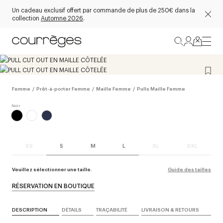
Un cadeau exclusif offert par commande de plus de 250€ dans la
collection
Automne 2026
.
Femme
/
Prêt-à-porter Femme
/
Maille Femme
/
Pulls Maille Femme
XS
S
M
L
XL
XXL
Veuillez sélectionner une taille.
Guide des tailles
RÉSERVATION EN BOUTIQUE
DESCRIPTION
DÉTAILS
TRAÇABILITÉ
LIVRAISON & RETOURS