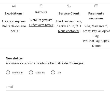
Retours
Expéditions
Service Client
Paiements
sécurisés
Retours gratuits
Livraison express
Lundi au Vendredi,
Créer votre retour
Droits de douane
de 10h à 18h, CET
Visa, Mastercard,
inclus
Nous contacter
Amex, PayPal, Apple
Pay,
WeChat Pay, Alipay,
Klarna
Newsletter
Abonnez-vous pour suivre toute l’actualité de Courrèges
Monsieur
Madame
Mx
J’accepte de recevoir la newsletter de Courrèges et j’ai lu la
politique relative aux
données personnelles
.