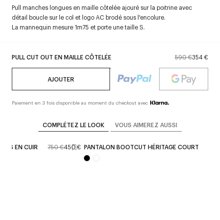
Pull manches longues en maille côtelée ajouré sur la poitrine avec
détail boucle sur le col et logo AC brodé sous l'encolure.
La mannequin mesure 1m75 et porte une taille S.
PULL CUT OUT EN MAILLE CÔTELÉE
590 €
354 €
AJOUTER
Paiement en 3 fois disponible au moment du checkout avec
COMPLÉTEZ LE LOOK
VOUS AIMEREZ AUSSI
ULES EN CUIR
750 €
450 €
PANTALON BOOTCUT HÉRITAGE COURT
650
Défilé