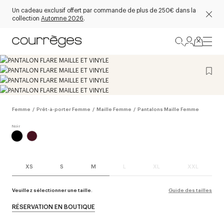
Un cadeau exclusif offert par commande de plus de 250€ dans la
collection
Automne 2026
.
Femme
/
Prêt-à-porter Femme
/
Maille Femme
/
Pantalons Maille Femme
XS
S
M
L
XL
XXL
Veuillez sélectionner une taille.
Guide des tailles
RÉSERVATION EN BOUTIQUE