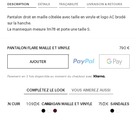
DESCRIPTION
DÉTAILS
TRAÇABILITÉ
LIVRAISON & RETOURS
Pantalon droit en maille côtelée avec taille en vinyle et logo AC brodé
sur la hanche.
La mannequin mesure 1m78 et porte une taille S.
PANTALON FLARE MAILLE ET VINYLE
790 €
AJOUTER
Paiement en 3 fois disponible au moment du checkout avec
COMPLÉTEZ LE LOOK
VOUS AIMEREZ AUSSI
UM EN CUIR
1 090 €
CARDIGAN MAILLE ET VINYLE
750 €
SANDALES À T
New