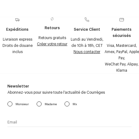
Retours
Expéditions
Service Client
Paiements
sécurisés
Retours gratuits
Livraison express
Lundi au Vendredi,
Créer votre retour
Droits de douane
de 10h à 18h, CET
Visa, Mastercard,
inclus
Nous contacter
Amex, PayPal, Apple
Pay,
WeChat Pay, Alipay,
Klarna
Newsletter
Abonnez-vous pour suivre toute l’actualité de Courrèges
Monsieur
Madame
Mx
J’accepte de recevoir la newsletter de Courrèges et j’ai lu la