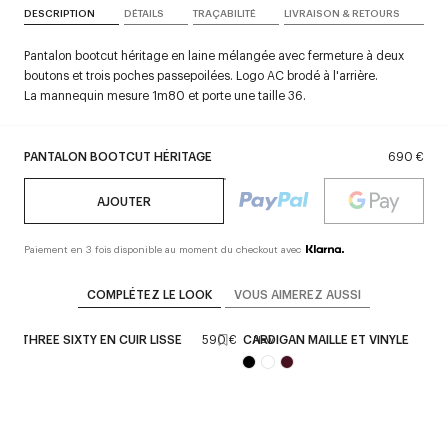
DESCRIPTION
DÉTAILS
TRAÇABILITÉ
LIVRAISON & RETOURS
Pantalon bootcut héritage en laine mélangée avec fermeture à deux
boutons et trois poches passepoilées. Logo AC brodé à l'arrière.
La mannequin mesure 1m80 et porte une taille 36.
PANTALON BOOTCUT HÉRITAGE
690 €
AJOUTER
Paiement en 3 fois disponible au moment du checkout avec
COMPLÉTEZ LE LOOK
VOUS AIMEREZ AUSSI
SAC THREE SIXTY EN CUIR LISSE
590 €
CARDIGAN MAILLE ET VINYLE
75
New