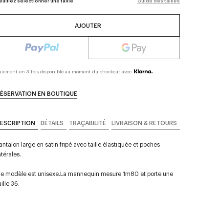
euillez sélectionner une taille.
Guide des tailles
AJOUTER
aiement en 3 fois disponible au moment du checkout avec
ÉSERVATION EN BOUTIQUE
ESCRIPTION
DÉTAILS
TRAÇABILITÉ
LIVRAISON & RETOURS
antalon large en satin fripé avec taille élastiquée et poches
atérales.
e modèle est unisexe.La mannequin mesure 1m80 et porte une
aille 36.