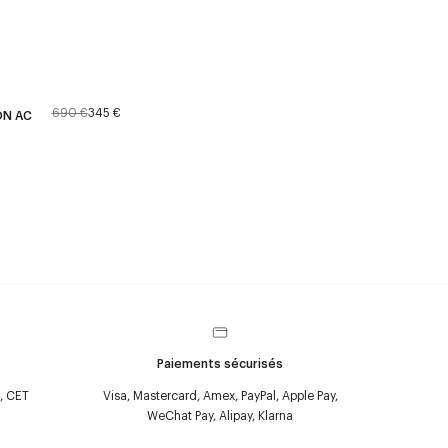
690 €
345 €
ON AC
Paiements sécurisés
, CET
Visa, Mastercard, Amex, PayPal, Apple Pay,
WeChat Pay, Alipay, Klarna