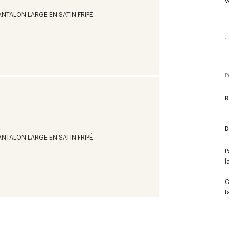
V
P
R
D
P
l
C
t