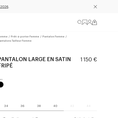
 2026
.
emme
/
Prêt-à-porter Femme
/
Pantalon Femme
/
antalons Tailleur Femme
PANTALON LARGE EN SATIN
1 150 €
FRIPÉ
34
36
38
40
42
44