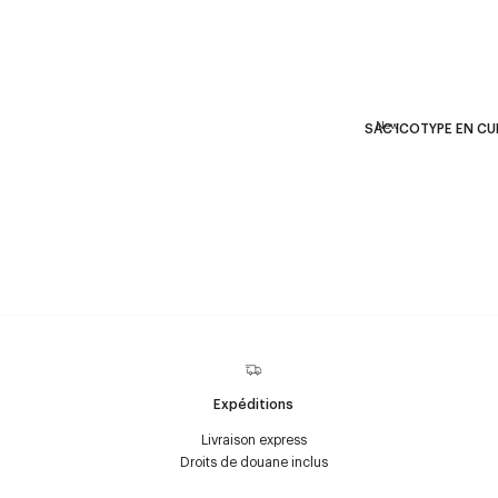
New
SAC ICOTYPE EN CUI
Expéditions
Livraison express
Droits de douane inclus