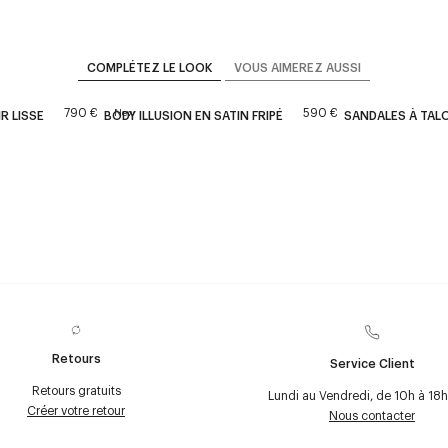
COMPLÉTEZ LE LOOK
VOUS AIMEREZ AUSSI
790 €
590 €
New
R LISSE
BODY ILLUSION EN SATIN FRIPÉ
SANDALES À TAL
Retours
Service Client
Retours gratuits
Lundi au Vendredi, de 10h à 18h
Créer votre retour
Nous contacter