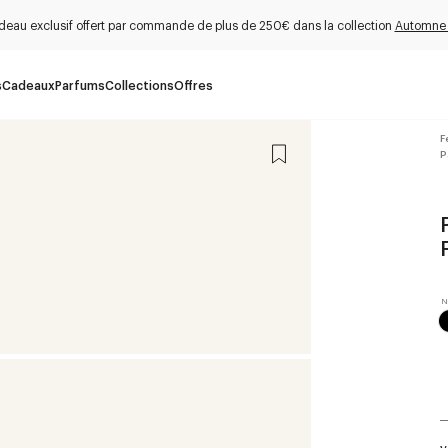
deau exclusif offert par commande de plus de 250€ dans la collection
Automne
s
Cadeaux
Parfums
Collections
Offres
F
P