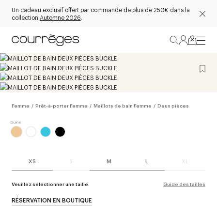
Un cadeau exclusif offert par commande de plus de 250€ dans la
collection
Automne 2026
.
Femme
/
Prêt-à-porter Femme
/
Maillots de bain Femme
/
Deux pièces
XS
S
M
L
XL
Veuillez sélectionner une taille.
Guide des tailles
RÉSERVATION EN BOUTIQUE