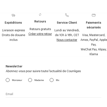
Retours
Expéditions
Service Client
Paiements
sécurisés
Retours gratuits
Livraison express
Lundi au Vendredi,
Créer votre retour
Droits de douane
de 10h à 18h, CET
Visa, Mastercard,
inclus
Nous contacter
Amex, PayPal, Apple
Pay,
WeChat Pay, Alipay,
Klarna
Newsletter
Abonnez-vous pour suivre toute l’actualité de Courrèges
Monsieur
Madame
Mx
J’accepte de recevoir la newsletter de Courrèges et j’ai lu la