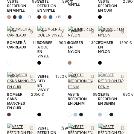
VESTE
990 €
VESTE
990 €
VESTE
2 390
VINYLE
RÉÉDITION
RÉÉDITION
RÉÉDITION
EN VINYLE
EN VINYLE
EN CUIR
+
19
+
19
New
New
Unisexe
Unisexe
BOMBER À
1 450 €
BOMBER
990 €
BOMBER
1 390 €
BOMBER
1 390 €
CARREAUX
À COL
EN
EN
EN
NYLON
NYLON
VINYLE
VESTE
1 350 €
Défilé
New
New
CITY
EN
VINYLE
BOMBER
2 350 €
VESTE
690 €
VESTE
690 €
SANS
RÉÉDITION
RÉÉDITION
MANCHES
EN DENIM
EN DENIM
EN CUIR
VESTE
990 €
New
New
New
RÉÉDITION