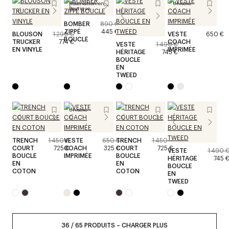
Réservation en
Unisexe
boutique
BOMBER
890 €
ZIPPÉ
445 €
BLOUSON
1 290 €
VESTE
650 €
BOUCLE
TRUCKER
774 €
COACH
VESTE
1 490 €
EN VINYLE
IMPRIMÉE
HÉRITAGE
745 €
BOUCLE
EN
TWEED
Unisexe
TRENCH
1 450 €
VESTE
650 €
TRENCH
1 450 €
COURT
725 €
COACH
325 €
COURT
725 €
VESTE
1 490 
BOUCLE
IMPRIMÉE
BOUCLE
HÉRITAGE
745 
EN
EN
BOUCLE
COTON
COTON
EN
TWEED
36
/
65
PRODUITS
–
CHARGER PLUS