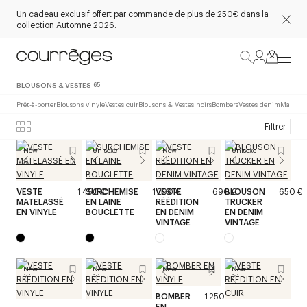
Un cadeau exclusif offert par commande de plus de 250€ dans la
collection
Automne 2026
.
BLOUSONS & VESTES
65
Prêt-à-porter
Blousons vinyle
Vestes cuir
Blousons & Vestes noirs
Bombers
Vestes denim
Mantea
Filtrer
New
Unisexe
New
Unisexe
VESTE
1 450 €
SURCHEMISE
1 290 €
VESTE
690 €
BLOUSON
650 €
MATELASSÉ
EN LAINE
RÉÉDITION
TRUCKER
EN VINYLE
BOUCLETTE
EN DENIM
EN DENIM
VINTAGE
VINTAGE
New
New
New
New
BOMBER
1 250 €
EN