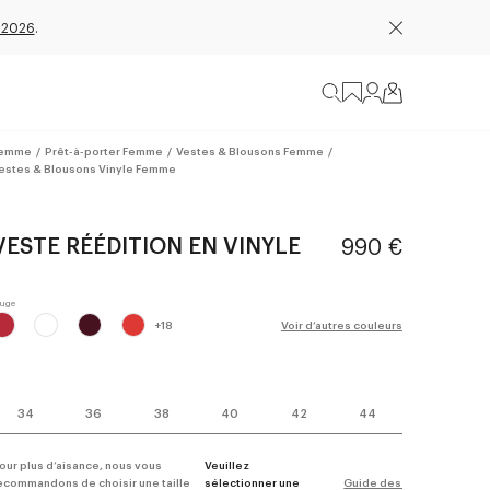
 2026
.
emme
/
Prêt-à-porter Femme
/
Vestes & Blousons Femme
/
estes & Blousons Vinyle Femme
VESTE RÉÉDITION EN VINYLE
990 €
+
18
Voir d’autres couleurs
34
36
38
40
42
44
our plus d’aisance, nous vous
Veuillez
ecommandons de choisir une taille
sélectionner une
Guide des tailles