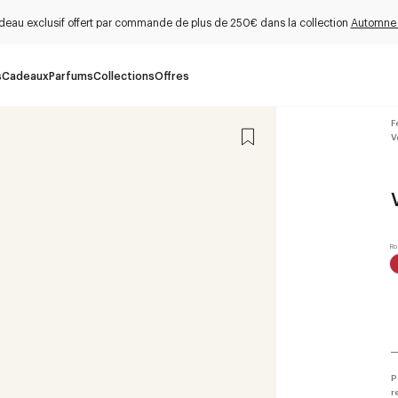
deau exclusif offert par commande de plus de 250€ dans la collection
Automne
s
Cadeaux
Parfums
Collections
Offres
F
V
P
r