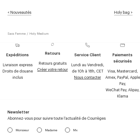
<
Nouveautés
Holy bag
>
Sacs Femme
/
Holy Medium
Retours
Expéditions
Service Client
Paiements
sécurisés
Retours gratuits
Livraison express
Lundi au Vendredi,
Créer votre retour
Droits de douane
de 10h à 18h, CET
Visa, Mastercard,
inclus
Nous contacter
Amex, PayPal, Apple
Pay,
WeChat Pay, Alipay,
Klarna
Newsletter
Abonnez-vous pour suivre toute l’actualité de Courrèges
Monsieur
Madame
Mx