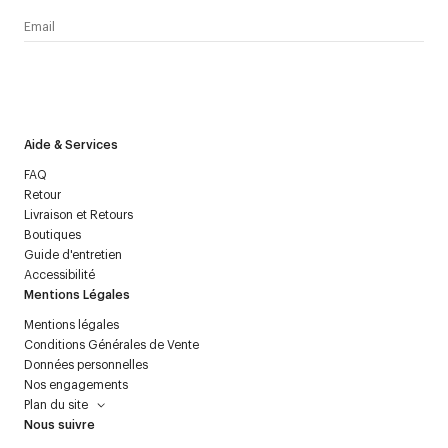
J’accepte de recevoir la newsletter de Courrèges et j’ai lu la
politique relative aux
données personnelles
.
Aide & Services
FAQ
Retour
Livraison et Retours
Boutiques
Guide d'entretien
Accessibilité
Mentions Légales
Mentions légales
Conditions Générales de Vente
Données personnelles
Nos engagements
Plan du site
Nous suivre