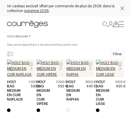
Un cadeau exclusif offert par commande de plus de 250€ dans la
collection
Automne 2026
.
HOLY MEDIUM
4
Sacs porté épaule
Sacs à bandoulière
Sacs porté main
Filtrer
HOLY
1 190 €
HOLY
1 190 €
HOLY
890 €
HOLY
990 €
BAG
595 €
BAG
595 €
BAG
445 €
BAG
495 €
MEDIUM
MEDIUM
MEDIUM
MEDIUM
EN CUIR
EN
EN
EN
NAPLACK
CUIR
RAPHIA
CUIR
VIPÈRE
LISSE