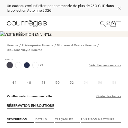
Un cadeau exclusif offert par commande de plus de 250 CHF dans
la collection
Automne 2026
.
Homme
/
Prêt-à-porter Homme
/
Blousons & Vestes Homme
/
Blousons Vinyle Homme
+
3
Voir d’autres couleurs
44
46
48
50
52
54
56
58
Veuillez sélectionner une taille.
Guide des tailles
RÉSERVATION EN BOUTIQUE
DESCRIPTION
DÉTAILS
TRAÇABILITÉ
LIVRAISON & RETOURS