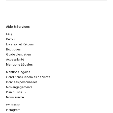
J’accepte de recevoir la newsletter de Courrèges et j’ai lu la
politique relative aux
données personnelles
.
Aide & Services
FAQ
Retour
Livraison et Retours
Boutiques
Guide d'entretien
Accessibilité
Mentions Légales
Mentions légales
Conditions Générales de Vente
Données personnelles
Nos engagements
Plan du site
Nous suivre
Whatsapp
Instagram