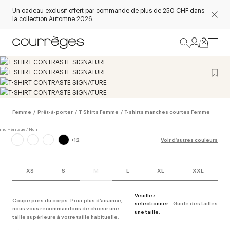
Un cadeau exclusif offert par commande de plus de 250 CHF dans
la collection
Automne 2026
.
Femme
/
Prêt-à-porter
/
T-Shirts Femme
/
T-shirts manches courtes Femme
+
12
Voir d’autres couleurs
XS
S
M
L
XL
XXL
Veuillez
Coupe près du corps. Pour plus d’aisance,
sélectionner
Guide des tailles
nous vous recommandons de choisir une
une taille.
taille supérieure à votre taille habituelle.