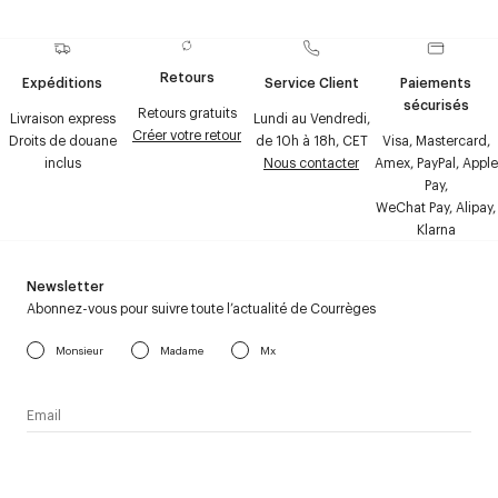
Retours
Expéditions
Service Client
Paiements
sécurisés
Retours gratuits
Livraison express
Lundi au Vendredi,
Créer votre retour
Droits de douane
de 10h à 18h, CET
Visa, Mastercard,
inclus
Nous contacter
Amex, PayPal, Apple
Pay,
WeChat Pay, Alipay,
Klarna
Newsletter
Abonnez-vous pour suivre toute l’actualité de Courrèges
Monsieur
Madame
Mx
J’accepte de recevoir la newsletter de Courrèges et j’ai lu la
politique relative aux
données personnelles
.