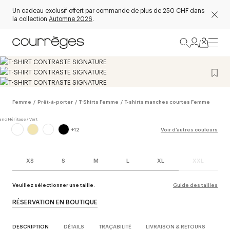
Un cadeau exclusif offert par commande de plus de 250 CHF dans
la collection
Automne 2026
.
Femme
/
Prêt-à-porter
/
T-Shirts Femme
/
T-shirts manches courtes Femme
+
12
Voir d’autres couleurs
XS
S
M
L
XL
XXL
Veuillez sélectionner une taille.
Guide des tailles
RÉSERVATION EN BOUTIQUE
DESCRIPTION
DÉTAILS
TRAÇABILITÉ
LIVRAISON & RETOURS