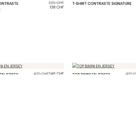
230 CHF
CONTRASTE
T-SHIRT CONTRASTE SIGNATURE
138 CHF
E
410 CHF
246 CHF
410 
 EN JERSEY
TOP BIKINI EN JERSEY