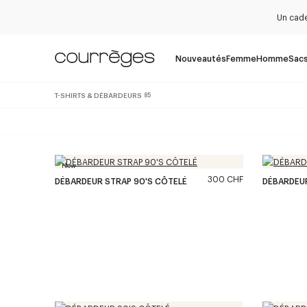
Un cade
Nouveautés
Femme
Homme
Sac
T-SHIRTS & DÉBARDEURS
85
New
300 CHF
DÉBARDEUR STRAP 90'S CÔTELÉ
DÉBARDEUR