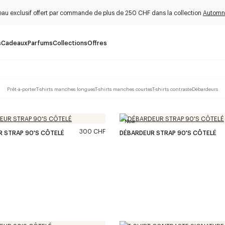
au exclusif offert par commande de plus de 250 CHF dans la collection
Automn
s
Cadeaux
Parfums
Collections
Offres
Prêt-à-porter
T-shirts manches longues
T-shirts manches courtes
T-shirts contraste
Débardeurs
New
300 CHF
 STRAP 90'S CÔTELÉ
DÉBARDEUR STRAP 90'S CÔTELÉ