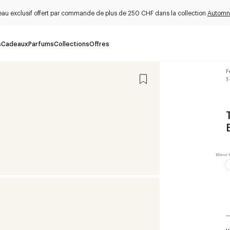
au exclusif offert par commande de plus de 250 CHF dans la collection
Automn
s
Cadeaux
Parfums
Collections
Offres
F
T