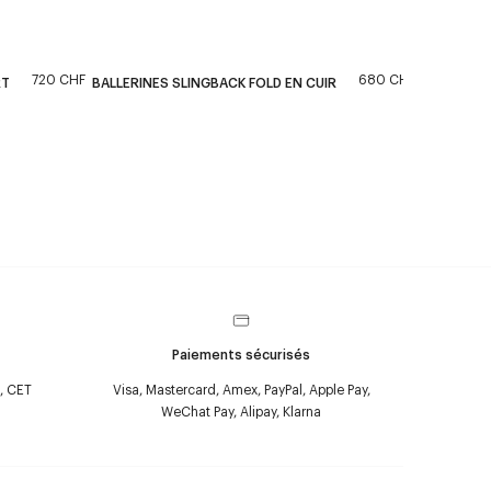
720 CHF
680 CHF
RT
BALLERINES SLINGBACK FOLD EN CUIR
Paiements sécurisés
, CET
Visa, Mastercard, Amex, PayPal, Apple Pay,
WeChat Pay, Alipay, Klarna