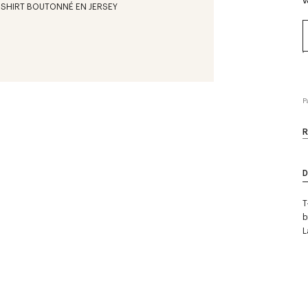
V
P
R
D
T
b
L