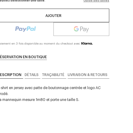
euillez sélectionner une taille.
Guide des tailles
AJOUTER
aiement en 3 fois disponible au moment du checkout avec
ÉSERVATION EN BOUTIQUE
ESCRIPTION
DÉTAILS
TRAÇABILITÉ
LIVRAISON & RETOURS
-shirt en jersey avec patte de boutonnage centrée et logo AC
rodé.
a mannequin mesure 1m80 et porte une taille S.