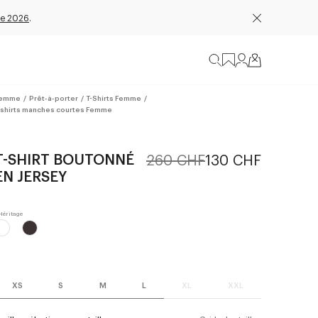
e 2026
.
emme
/
Prêt-à-porter
/
T-Shirts Femme
/
-shirts manches courtes Femme
T-SHIRT BOUTONNÉ
260 CHF
130 CHF
EN JERSEY
XS
S
M
L
XL
XXL