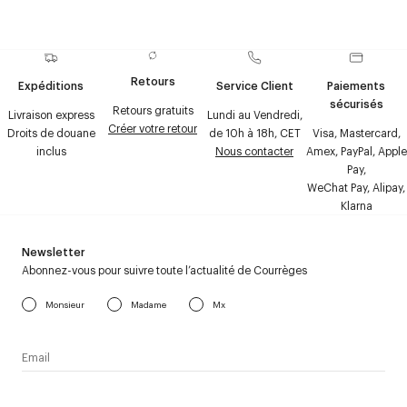
Retours
Expéditions
Service Client
Paiements
sécurisés
Retours gratuits
Livraison express
Lundi au Vendredi,
Créer votre retour
Droits de douane
de 10h à 18h, CET
Visa, Mastercard,
inclus
Nous contacter
Amex, PayPal, Apple
Pay,
WeChat Pay, Alipay,
Klarna
Newsletter
Abonnez-vous pour suivre toute l’actualité de Courrèges
Monsieur
Madame
Mx
J’accepte de recevoir la newsletter de Courrèges et j’ai lu la