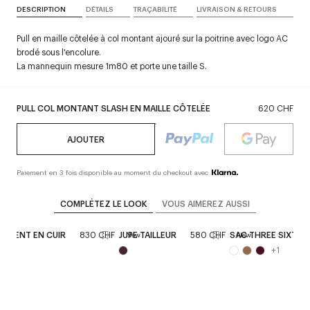
DESCRIPTION
DÉTAILS
TRAÇABILITÉ
LIVRAISON & RETOURS
Pull en maille côtelée à col montant ajouré sur la poitrine avec logo AC
brodé sous l'encolure.
La mannequin mesure 1m80 et porte une taille S.
PULL COL MONTANT SLASH EN MAILLE CÔTELÉE
620 CHF
AJOUTER
Paiement en 3 fois disponible au moment du checkout avec
COMPLÉTEZ LE LOOK
VOUS AIMEREZ AUSSI
PARENT EN CUIR
830 CHF
JUPE TAILLEUR
580 CHF
SAC THREE SIXTY M
New
New
+
1