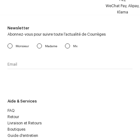
WeChat Pay, Alipay,
Klarna
Newsletter
Abonnez-vous pour suivre toute l’actualité de Courrèges
Monsieur
Madame
Mx
J’accepte de recevoir la newsletter de Courrèges et j’ai lu la
politique relative aux
données personnelles
.
Aide & Services
FAQ
Retour
Livraison et Retours
Boutiques
Guide d'entretien