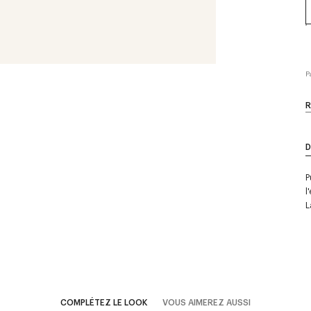
P
R
D
P
l
L
COMPLÉTEZ LE LOOK
VOUS AIMEREZ AUSSI