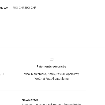
780 CHF
390 CHF
ON AC
Paiements sécurisés
, CET
Visa, Mastercard, Amex, PayPal, Apple Pay,
WeChat Pay, Alipay, Klarna
Newsletter
Abonnez-vous pour suivre toute l’actualité de