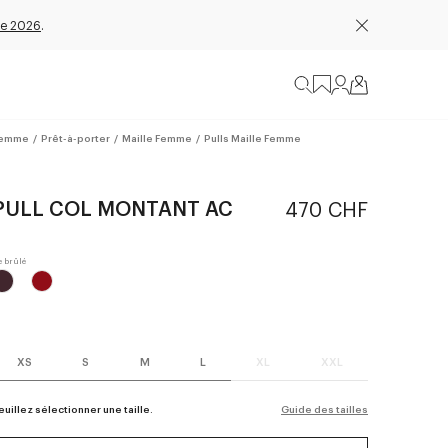
e 2026
.
emme
/
Prêt-à-porter
/
Maille Femme
/
Pulls Maille Femme
PULL COL MONTANT AC
470 CHF
XS
S
M
L
XL
XXL
euillez sélectionner une taille.
Guide des tailles