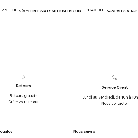
270 CHF
1 140 CHF
New
SAC THREE SIXTY MEDIUM EN CUIR
SANDALES À TAL
Retours
Service Client
Retours gratuits
Lundi au Vendredi, de 10h à 18h
Créer votre retour
Nous contacter
Légales
Nous suivre