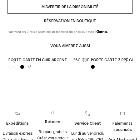
M'AVERTIR DE LA DISPONIBILITÉ
RÉSERVATION EN BOUTIQUE
Paiement en 3 fois disponible au moment du checkout avec
VOUS AIMEREZ AUSSI
PORTE-CARTE EN CUIR ARGENT
260 CHF
PORTE CARTE ZIPPÉ CUIR 
+
3
Retours
Expéditions
Service Client
Paiements
sécurisés
Retours gratuits
Livraison express
Lundi au Vendredi,
Créer votre retour
Droits de douane
de 10h à 18h, CET
Visa, Mastercard,