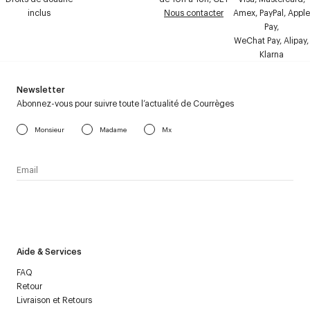
inclus
Nous contacter
Amex, PayPal, Apple
Pay,
WeChat Pay, Alipay,
Klarna
Newsletter
Abonnez-vous pour suivre toute l’actualité de Courrèges
Monsieur
Madame
Mx
J’accepte de recevoir la newsletter de Courrèges et j’ai lu la
politique relative aux
données personnelles
.
Aide & Services
FAQ
Retour
Livraison et Retours