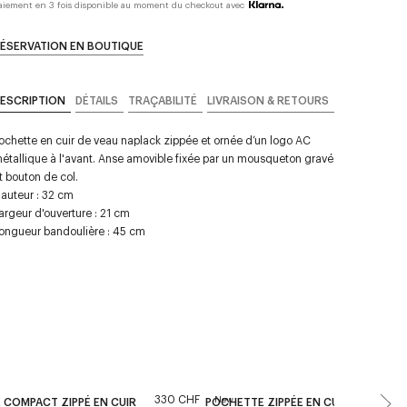
aiement en 3 fois disponible au moment du checkout avec
ÉSERVATION EN BOUTIQUE
ESCRIPTION
DÉTAILS
TRAÇABILITÉ
LIVRAISON & RETOURS
ochette en cuir de veau naplack zippée et ornée d’un logo AC
étallique à l'avant. Anse amovible fixée par un mousqueton gravé
t bouton de col.
auteur : 32 cm
argeur d'ouverture : 21 cm
ongueur bandoulière : 45 cm
330 CHF
New
 COMPACT ZIPPÉ EN CUIR
POCHETTE ZIPPÉE EN CUIR NAPLACK