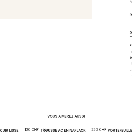
P
R
D
P
m
e
H
L
L
VOUS AIMEREZ AUSSI
130 CHF
330 CHF
New
CUIR LISSE
TROUSSE AC EN NAPLACK
PORTEFEUILLE