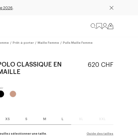
e 2026
.
emme
/
Prêt-à-porter
/
Maille Femme
/
Pulls Maille Femme
POLO CLASSIQUE EN
620 CHF
MAILLE
XS
S
M
L
XL
XXL
euillez sélectionner une taille.
Guide des tailles