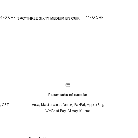
470 CHF
1 140 CHF
New
SAC THREE SIXTY MEDIUM EN CUIR
Paiements sécurisés
, CET
Visa, Mastercard, Amex, PayPal, Apple Pay,
WeChat Pay, Alipay, Klarna