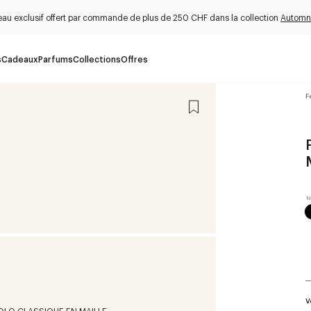
au exclusif offert par commande de plus de 250 CHF dans la collection
Automn
s
Cadeaux
Parfums
Collections
Offres
F
V