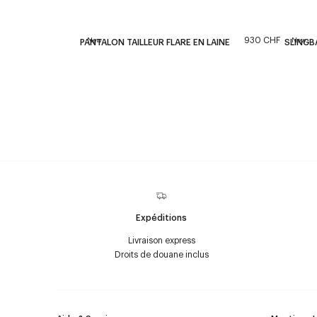
930 CHF
New
New
PANTALON TAILLEUR FLARE EN LAINE
SLINGB
Expéditions
Livraison express
Droits de douane inclus