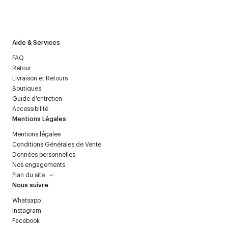
J’accepte de recevoir la newsletter de Courrèges et j’ai lu la
politique relative aux
données personnelles
.
Aide & Services
FAQ
Retour
Livraison et Retours
Boutiques
Guide d'entretien
Accessibilité
Mentions Légales
Mentions légales
Conditions Générales de Vente
Données personnelles
Nos engagements
Plan du site
Nous suivre
Whatsapp
Instagram
Facebook